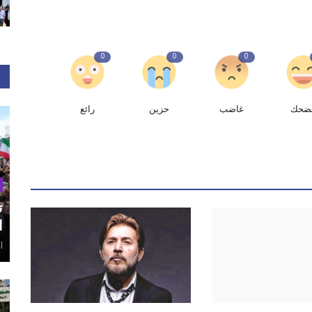
0
0
0
ضحك
غاضب
حزين
رائع
ت
ا
أغ