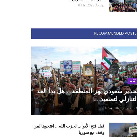
يوليو 3, 2025
0
RECOMMENDED POSTS
كتّابنا
حذير سعودي يهز المنطقة... هل بدأ العد
لتنازلي لتصعيد ...
سطس 7, 2026
0
قبل فتح الأبواب لحزب الله... افتحوها لمن
وقف مع سوريا