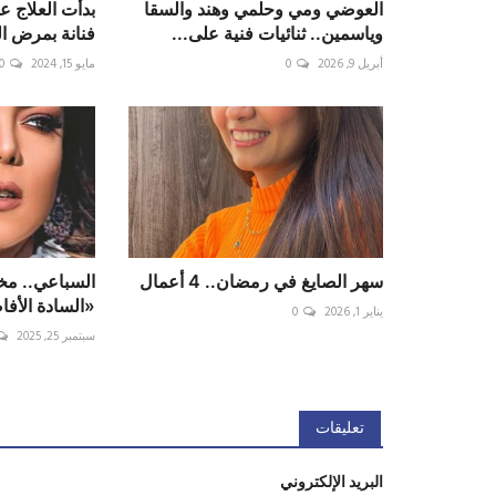
العوضي ومي وحلمي وهند والسقا
بدأت العلاج عل
وياسمين.. ثنائيات فنية على...
فنانة بمرض 
أبريل 9, 2026
0
مايو 15, 2024
0
سهر الصايغ في رمضان.. 4 أعمال
السباعي.. مخ
«السادة الأف
يناير 1, 2026
0
سبتمبر 25, 2025
تعليقات
البريد الإلكتروني