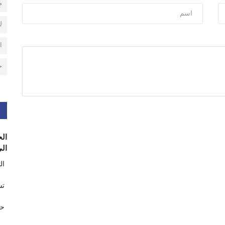
م
ل
ا
ح
الح
الى
ال
تس
حر