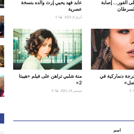
ى الفور... إصابة
عابد فهد يحيي إرث والده بنسخة
السرطان
عصرية
أبريل 9, 2026
0
رجة دنماركية في
منة شلبي تراهن على فيلم «هيبتا
اضل»
2»
0
سبتمبر 24, 2025
0
اسم