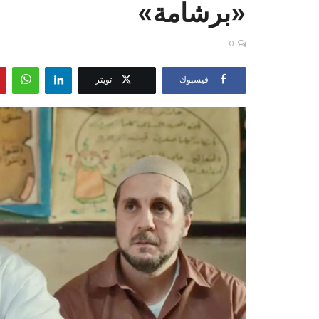
«برشامة»
0
فيسبوك
تويتر