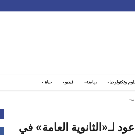
Track all markets on TradingView
لوم وتكنولوجيا
رياضة
فيديو
حياة
امة»
عود لـ«الثانوية العامة» في