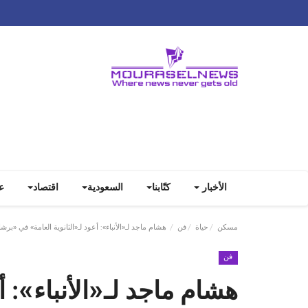
الأخبار
كتّابنا
السعودية
اقتصاد
ع
مسكن
حياة
فن
هشام ماجد لـ«الأنباء»: أعود لـ«الثانوية العامة» في «برش
فن
هشام ماجد لـ«الأنباء»: أ