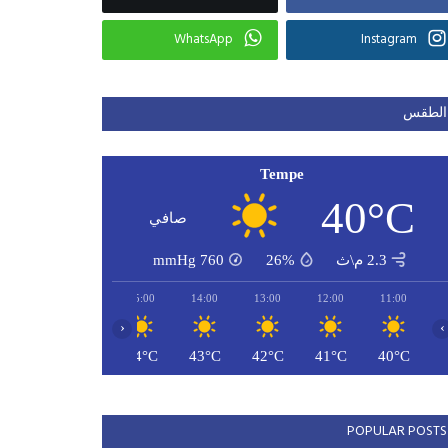
WhatsApp
Instagram
الطقس
Tempe
40°C
صافي
2.3 م\ث
26%
760
mmHg
17:00
16:00
15:00
14:00
13:00
12:00
11:00
‹
›
44°C
44°C
44°C
43°C
42°C
41°C
40°C
POPULAR POSTS