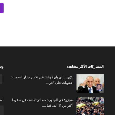
المشاركات الأكثر مشاهدة
وسا
برّي... باي باي؟ واشنطن تكسر جدار الصمت:
عقوبات على "عر...
اشت
مجزرة في الجنوب: مصادر تكشف عن سقوط
أكثر من 11 ألف قتيل...