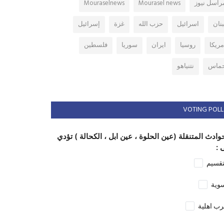
راسل نيوز
Mourasel news
Mouraselnews
بنان
اسرائيل
حزب الله
غزة
إسرائيل
مريكا
روسيا
ايران
سوريا
فلسطين
ماس
نتنياهو
VOTING POLL
وادث المتنقلة (عين الحلوة ، عين ابل ، الكحالة ) تؤدي
 :
تقسيم
وية
ب اهلية