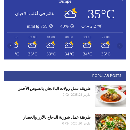
Tempe
35°C
غائم في أغلب الأحيان
2.2 م\ث
40%
759
mmHg
03:00
02:00
01:00
00:00
23:00
22:00
‹
›
C
32°C
33°C
33°C
34°C
34°C
35°C
POPULAR POSTS
طريقة عمل رولات الباذنجان بالصوص الأحمر
مارس 21, 2025
0
طريقة عمل شوربة الدجاج بالأرز والخضار
مارس 20, 2025
0