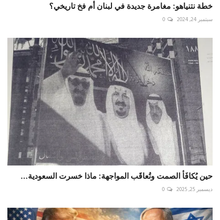
خطة نتنياهو: مغامرة جديدة في لبنان أم فخ تاريخي؟
سبتمبر 24, 2024
0
حين يُكافَأ الصمت وتُعاقَب المواجهة: ماذا خسرت السعودية...
ديسمبر 25, 2025
0