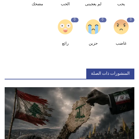
يحب
لم يعجبنى
الحب
مضحك
0
0
0
غاضب
حزين
رائع
المنشورات ذات الصلة