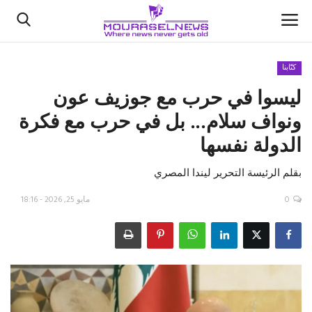
كتّابنا
ليسوا في حرب مع جوزيف عون
الأخبار
ونواف سلام... بل في حرب مع فكرة
كتّابنا
الدولة نفسها
السعودية
بقلم الرئيسة التحرير ليندا المصري
اقتصاد
0
مايو 25, 2026 - 18:16
علوم وتكنولوجيا
رياضة
فيديو