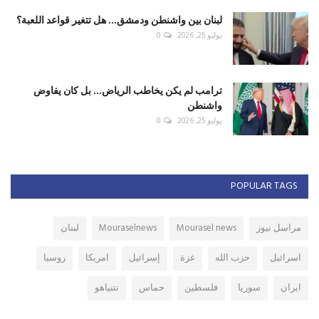
لبنان بين واشنطن ودمشق... هل تتغير قواعد اللعبة؟
يوليو 25, 2026
0
ترامب لم يكن يخاطب الرياض... بل كان يفاوض
واشنطن
يوليو 25, 2026
0
POPULAR TAGS
مراسل نيوز
Mourasel news
Mouraselnews
لبنان
اسرائيل
حزب الله
غزة
إسرائيل
امريكا
روسيا
ايران
سوريا
فلسطين
حماس
نتنياهو