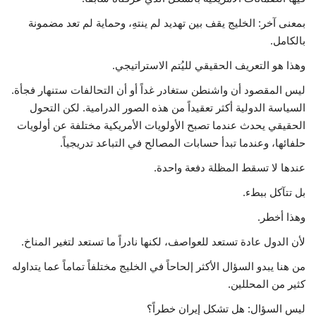
بمعنى آخر: الخليج يقف بين تهديد لم ينتهِ، وحماية لم تعد مضمونة
بالكامل.
وهذا هو التعريف الحقيقي لليُتم الاستراتيجي.
ليس المقصود أن واشنطن ستغادر غداً أو أن التحالفات ستنهار فجأة.
السياسة الدولية أكثر تعقيداً من هذه الصور الدرامية. لكن التحول
الحقيقي يحدث عندما تصبح الأولويات الأمريكية مختلفة عن أولويات
حلفائها، وعندما تبدأ حسابات المصالح في التباعد تدريجياً.
عندها لا تسقط المظلة دفعة واحدة.
بل تتآكل ببطء.
وهذا أخطر.
لأن الدول عادة تستعد للعواصف، لكنها نادراً ما تستعد لتغير المناخ.
من هنا يبدو السؤال الأكثر إلحاحاً في الخليج مختلفاً تماماً عما يتداوله
كثير من المحللين.
ليس السؤال: هل تشكل إيران خطراً؟