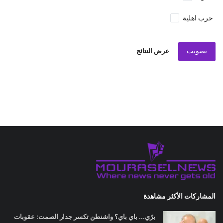
حرب اهلية
تصويت
عرض النتائج
المشاركات الأكثر مشاهدة
برّي... باي باي؟ واشنطن تكسر جدار الصمت: عقوبات