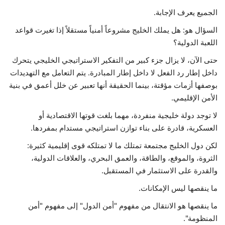
الجميع يعرف الإجابة.
السؤال هو: هل يملك الخليج مشروعاً أمنياً مستقلاً إذا تغيرت قواعد
اللعبة الدولية؟
حتى الآن، لا يزال جزء كبير من التفكير الاستراتيجي الخليجي يتحرك
داخل إطار رد الفعل لا داخل إطار المبادرة. يتم التعامل مع التهديدات
بوصفها أزمات مؤقتة، بينما الحقيقة أنها تعبير عن خلل أعمق في بنية
الأمن الإقليمي.
لا توجد دولة خليجية منفردة، مهما بلغت قوتها الاقتصادية أو
العسكرية، قادرة على بناء توازن استراتيجي مستدام بمفردها.
لكن دول الخليج مجتمعة تمتلك ما لا تمتلكه قوى إقليمية كثيرة:
الثروة، والموقع، والطاقة، والعمق البحري، والعلاقات الدولية،
والقدرة على الاستثمار في المستقبل.
ما ينقصها ليس الإمكانات.
ما ينقصها هو الانتقال من مفهوم "أمن الدول" إلى مفهوم "أمن
المنظومة".