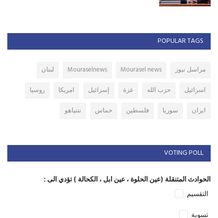
POPULAR TAGS
مراسل نيوز
Mourasel news
Mouraselnews
لبنان
اسرائيل
حزب الله
غزة
إسرائيل
امريكا
روسيا
ايران
سوريا
فلسطين
حماس
نتنياهو
VOTING POLL
الحوادث المتنقلة (عين الحلوة ، عين ابل ، الكحالة ) تؤدي الى :
التقسيم
تسوية