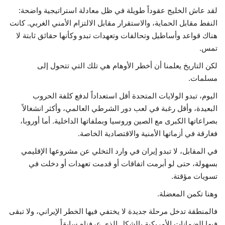
لقد عاش الخليج عقوداً طويلة في ظل معادلة استراتيجية واضحة:
النفط مقابل الحماية، والاستقرار مقابل الالتزام الأمني الغربي. كانت
هناك قواعد وأساطيل وتحالفات وتعهدات تبدو وكأنها حقائق ثابتة لا
تمس.
لكن التاريخ يعلمنا أن أخطر الأوهام هي تلك التي تتحول إلى
مسلمات.
اليوم، تبدو الولايات المتحدة أقل استعداداً لدفع كلفة الحروب
البعيدة، وأقل رغبة في لعب دور الشرطي العالمي، وأكثر انشغالاً
بصراعاتها الكبرى مع الصين وروسيا وبملفاتها الداخلية. أما أوروبا،
فغارقة في أزماتها الأمنية والاقتصادية الخاصة.
في المقابل، لا تبدو إيران في وارد التخلي عن مشروعها الإقليمي
بسهولة، حتى لو أبرمت اتفاقات أو قدمت تعهدات أو دخلت في
تسويات مؤقتة.
وهنا تكمن المعضلة.
فالمنطقة تدخل مرحلة جديدة لا يختفي فيها الخطر الإيراني، ولا تبقى
فيها الضمانات الأمريكية بالشكل الذي عرفناه سابقاً.