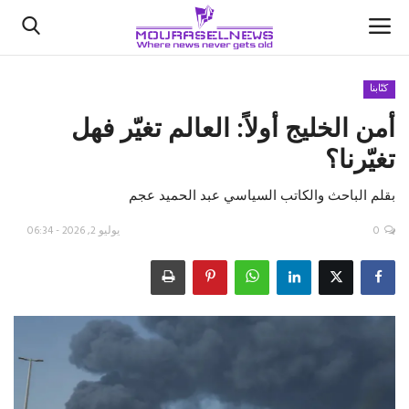
كتّابنا
أمن الخليج أولاً: العالم تغيّر فهل
الأخبار
تغيّرنا؟
كتّابنا
بقلم الباحث والكاتب السياسي عبد الحميد عجم
السعودية
0
يوليو 2, 2026 - 06:34
اقتصاد
علوم وتكنولوجيا
رياضة
فيديو