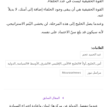
القوة الحقيقية ليست في عدد الحلفاء.
القوة الحقيقية هي أن يبقى وجود الحلفاء إضافة إلى أمنك، لا بديلاً
عنه.
وعندما يصل الخليج إلى هذه المرحلة، لن يخشى اليُتم الاستراتيجي.
لأنه سيكون قد بلغ سنّ الاعتماد على نفسه.
العلامات:
عبد الحميد عجم
أمن_الخليج_أولاً #الخليج #الأمن_الإقليمي #الشرق_الأوسط #السياسة_الدولية
مراسل نيوز
Mouraselnews
المقال السابق
عندما تنفصل الدولة عن مركزها: لبنان وإعادة اختراع السيادة