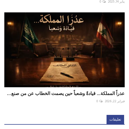
يناير 14, 2025
0
عذراً المملكة… قيادةً وشعباً حين يصمت الخطاب عن من صنع...
فبراير 22, 2026
0
تعليقات