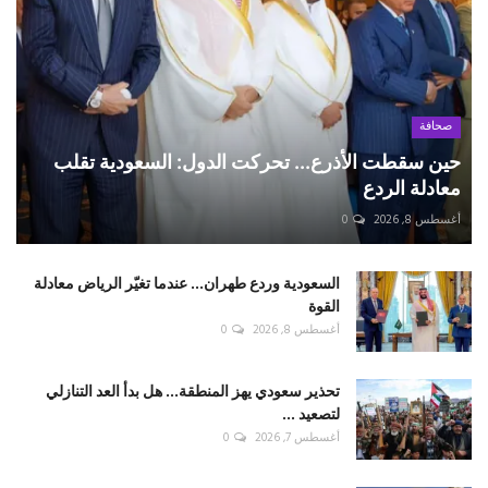
صحافة
حين سقطت الأذرع... تحركت الدول: السعودية تقلب
معادلة الردع
أغسطس 8, 2026
0
السعودية وردع طهران... عندما تغيّر الرياض معادلة
القوة
أغسطس 8, 2026
0
تحذير سعودي يهز المنطقة... هل بدأ العد التنازلي
لتصعيد ...
أغسطس 7, 2026
0