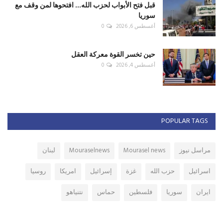
قبل فتح الأبواب لحزب الله... افتحوها لمن وقف مع
سوريا
أغسطس 6, 2026
0
حين تخسر القوة معركة العقل
أغسطس 4, 2026
0
POPULAR TAGS
مراسل نيوز
Mourasel news
Mouraselnews
لبنان
اسرائيل
حزب الله
غزة
إسرائيل
امريكا
روسيا
ايران
سوريا
فلسطين
حماس
نتنياهو