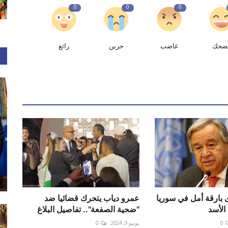
0
0
0
ضحك
غاضب
حزين
رائع
 بارقة أمل في سوريا
عمرو دياب يتحرك قضائيا ضد
الأسد
"ضحية الصفعة".. تفاصيل البلاغ
0
يونيو 9, 2024
0