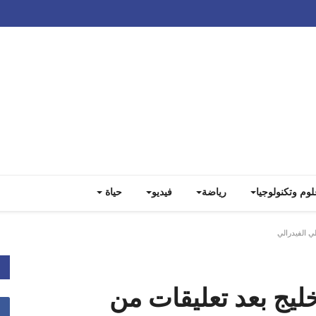
Track all markets on TradingView
لوم وتكنولوجيا
رياضة
فيديو
حياة
 الفيدرالي
يج بعد تعليقات من