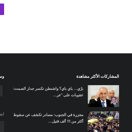
المشاركات الأكثر مشاهدة
وسا
برّي... باي باي؟ واشنطن تكسر جدار الصمت:
عقوبات على "عر...
اشت
مجزرة في الجنوب: مصادر تكشف عن سقوط
أكثر من 11 ألف قتيل...