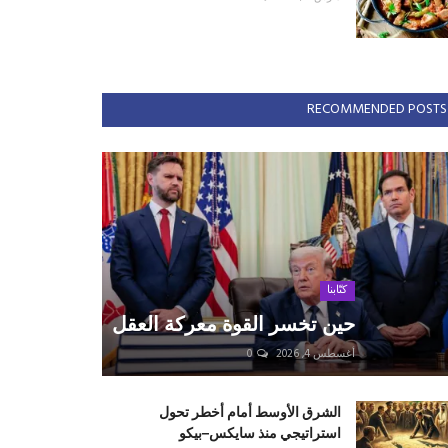
RECOMMENDED POSTS
كتّابنا
حين تخسر القوة معركة العقل
أغسطس 4, 2026
0
الشرق الأوسط أمام أخطر تحول
استراتيجي منذ سايكس–بيكو