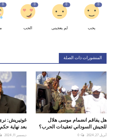
0
0
0
0
يحب
لم يعجبنى
الحب
م
المنشورات ذات الصلة
هل يفاقم انضمام موسى هلال
غوتيريش: نرى
للجيش السوداني تعقيدات الحرب؟
بعد نهاية حكم 
أبريل 27, 2024
0
ديسمبر 11, 2024