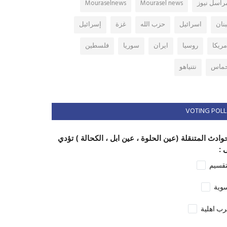
راسل نيوز
Mourasel news
Mouraselnews
بنان
اسرائيل
حزب الله
غزة
إسرائيل
مريكا
روسيا
ايران
سوريا
فلسطين
ماس
نتنياهو
VOTING POLL
وادث المتنقلة (عين الحلوة ، عين ابل ، الكحالة ) تؤدي
 :
تقسيم
وية
ب اهلية