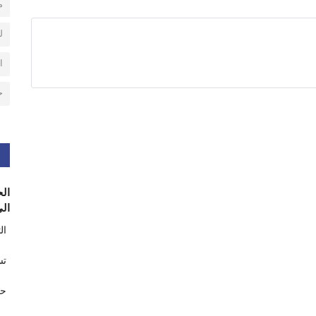
م
ل
ا
ح
الح
الى
ال
تس
حر