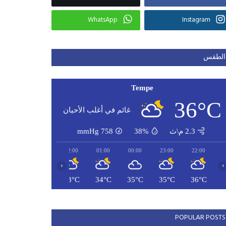
WhatsApp
Instagram
الطقس
Tempe
36°C
غائم في أغلب الأحيان
2.3 م\ث
38%
758
mmHg
04:00
03:00
02:00
01:00
00:00
23:00
22:00
‹
›
32°C
33°C
33°C
34°C
35°C
35°C
36°C
POPULAR POSTS