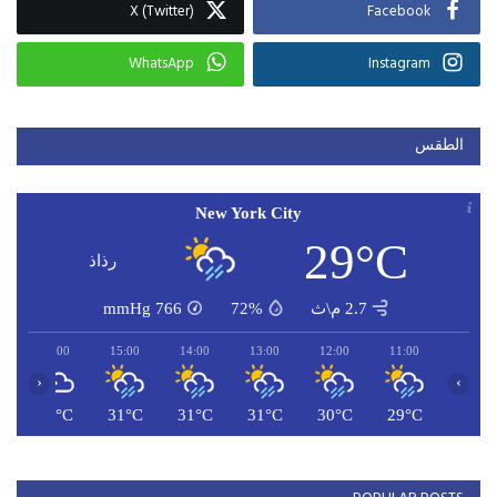
X (Twitter)
Facebook
WhatsApp
Instagram
الطقس
New York City
29°C
رذاذ
2.7 م\ث
72%
766
mmHg
16:00
15:00
14:00
13:00
12:00
11:00
‹
›
C
32°C
31°C
31°C
31°C
30°C
29°C