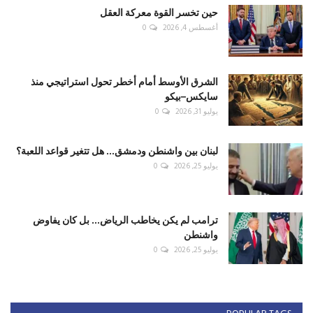
حين تخسر القوة معركة العقل
أغسطس 4, 2026
0
الشرق الأوسط أمام أخطر تحول استراتيجي منذ
سايكس–بيكو
يوليو 31, 2026
0
لبنان بين واشنطن ودمشق... هل تتغير قواعد اللعبة؟
يوليو 25, 2026
0
ترامب لم يكن يخاطب الرياض... بل كان يفاوض
واشنطن
يوليو 25, 2026
0