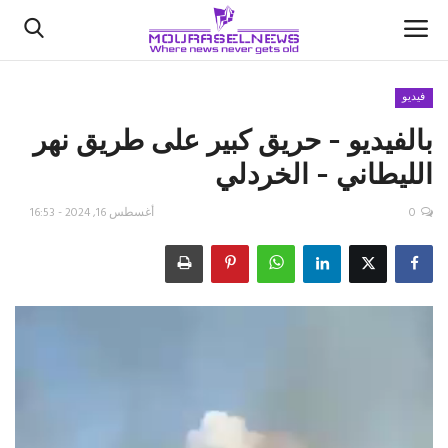
فيديو
بالفيديو - حريق كبير على طريق نهر
الأخبار
الليطاني - الخردلي
كتّابنا
0
أغسطس 16, 2024 - 16:53
السعودية
اقتصاد
علوم وتكنولوجيا
رياضة
فيديو