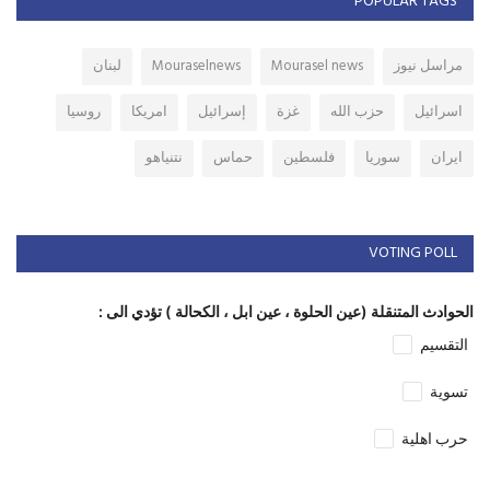
POPULAR TAGS
مراسل نيوز
Mourasel news
Mouraselnews
لبنان
اسرائيل
حزب الله
غزة
إسرائيل
امريكا
روسيا
ايران
سوريا
فلسطين
حماس
نتنياهو
VOTING POLL
الحوادث المتنقلة (عين الحلوة ، عين ابل ، الكحالة ) تؤدي الى :
التقسيم
تسوية
حرب اهلية