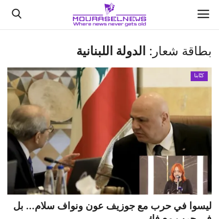
بطاقة شعار:
الدولة اللبنانية
الأخبار
كتّابنا
كتّابنا
السعودية
اقتصاد
علوم وتكنولوجيا
رياضة
ليسوا في حرب مع جوزيف عون ونواف سلام... بل
فيديو
في حرب مع فك...