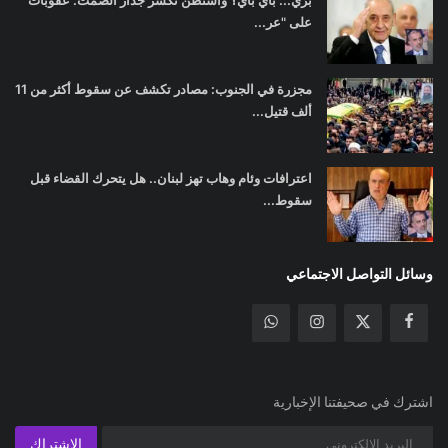
برّي... باي باي؟ واشنطن تكسر جدار الصمت: عقوبات
على "عر...
مجزرة في الجنوب: مصادر تكشف عن سقوط أكثر من 11
ألف قتيل...
اعترافات وئام وهاب تهز لبنان.. هل يتحرك القضاء قبل
سقوط...
وسائل التواصل الاجتماعي
اشترك في صحيفتنا الإخبارية
الإشتراك