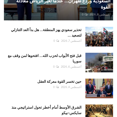
السعودية وردع طهران... عندما تغيّر الرياض معادلة
القوة
أغسطس 8, 2026
0
تحذير سعودي يهز المنطقة... هل بدأ العد التنازلي
لتصعيد ...
أغسطس 7, 2026
0
قبل فتح الأبواب لحزب الله... افتحوها لمن وقف مع
سوريا
أغسطس 6, 2026
0
حين تخسر القوة معركة العقل
أغسطس 4, 2026
0
الشرق الأوسط أمام أخطر تحول استراتيجي منذ
سايكس–بيكو