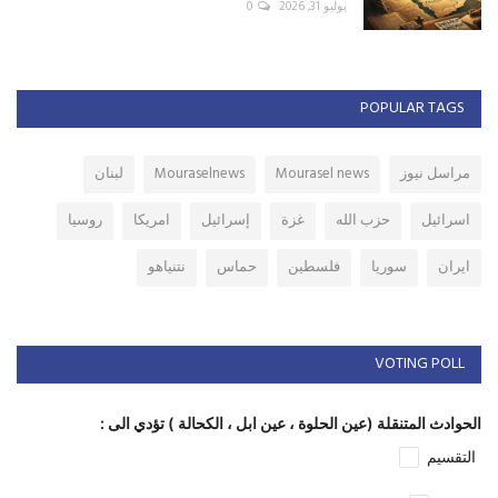
يوليو 31, 2026
0
POPULAR TAGS
مراسل نيوز
Mourasel news
Mouraselnews
لبنان
اسرائيل
حزب الله
غزة
إسرائيل
امريكا
روسيا
ايران
سوريا
فلسطين
حماس
نتنياهو
VOTING POLL
الحوادث المتنقلة (عين الحلوة ، عين ابل ، الكحالة ) تؤدي الى :
التقسيم