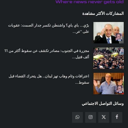
المشاركات الأكثر مشاهدة
برّي... باي باي؟ واشنطن تكسر جدار الصمت: عقوبات
على "عر...
مجزرة في الجنوب: مصادر تكشف عن سقوط أكثر من 11
ألف قتيل...
اعترافات وئام وهاب تهز لبنان.. هل يتحرك القضاء قبل
سقوط...
وسائل التواصل الاجتماعي