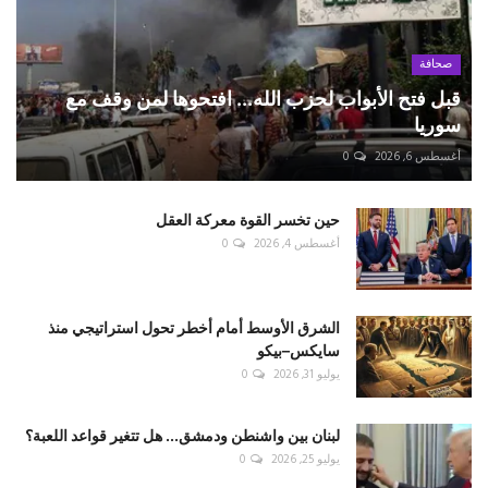
صحافة
قبل فتح الأبواب لحزب الله... افتحوها لمن وقف مع
سوريا
أغسطس 6, 2026
0
حين تخسر القوة معركة العقل
أغسطس 4, 2026
0
الشرق الأوسط أمام أخطر تحول استراتيجي منذ
سايكس–بيكو
يوليو 31, 2026
0
لبنان بين واشنطن ودمشق... هل تتغير قواعد اللعبة؟
يوليو 25, 2026
0