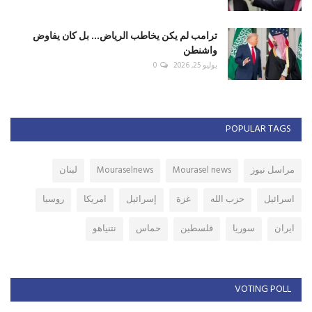
ترامب لم يكن يخاطب الرياض... بل كان يفاوض
واشنطن
يوليو 25, 2026
0
POPULAR TAGS
مراسل نيوز
Mourasel news
Mouraselnews
لبنان
اسرائيل
حزب الله
غزة
إسرائيل
امريكا
روسيا
ايران
سوريا
فلسطين
حماس
نتنياهو
VOTING POLL