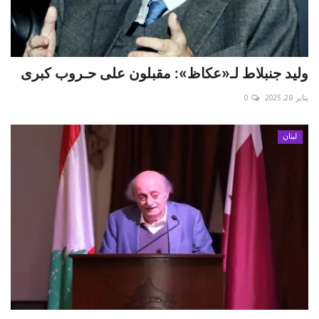
وليد جنبلاط لـ«عكاظ»: مقبلون على حـروب كبرى
يناير 28, 2025
0
لبنان