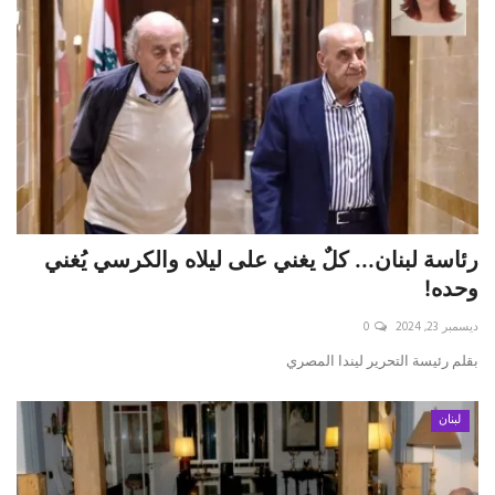
رئاسة لبنان... كلٌ يغني على ليلاه والكرسي يُغني
وحده!
ديسمبر 23, 2024
0
بقلم رئيسة التحرير ليندا المصري
لبنان