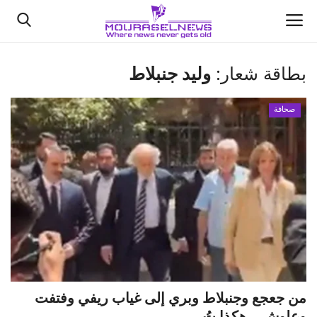
بطاقة شعار:
وليد جنبلاط
الأخبار
صحافة
كتّابنا
السعودية
اقتصاد
علوم وتكنولوجيا
رياضة
من جعجع وجنبلاط وبري إلى غياب ريفي وفتفت
فيديو
وعلوش… هكذا تُ...