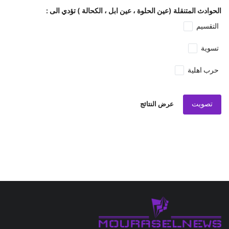
الحوادث المتنقلة (عين الحلوة ، عين ابل ، الكحالة ) تؤدي الى :
التقسيم
تسوية
حرب اهلية
تصويت
عرض النتائج