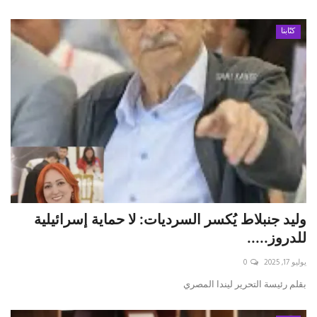
كتّابنا
وليد جنبلاط يُكسر السرديات: لا حماية إسرائيلية
للدروز.....
يوليو 17, 2025
0
بقلم رئيسة التحرير ليندا المصري