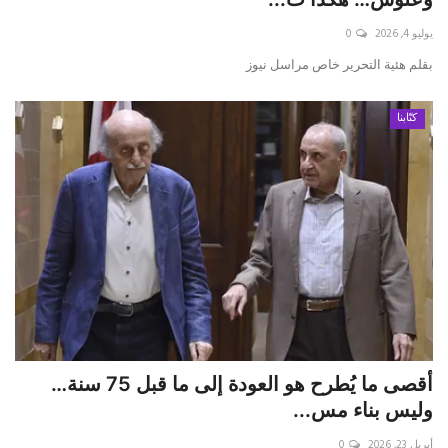
يوليو 4, 2026
0
حياة
بقلم ه‍ئية التحرير خاص مراسل نيوز
كتّابنا
أقصى ما يُطرح هو العودة إلى ما قبل 75 سنة…
وليس بناء مس...
أبريل 23, 2026
0