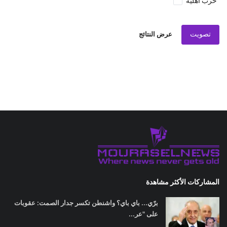
حرب اهلية
تصويت
عرض النتائج
المشاركات الأكثر مشاهدة
برّي... باي باي؟ واشنطن تكسر جدار الصمت: عقوبات
على "عر...