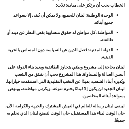
الخطاب يجب أن يرتكز على مبادئ ثلاث:
الوحدة الوطنية: لبنان للجميع، ولا يمكن أن يُبنى إلا بسواعد
جميع أبنائه.
المواطنة: كل مواطن له حقوق متساوية بغض النظر عن دينه أو
طائفته.
الدولة المدنية: فصل الدين عن السياسة دون المساس بالحرية
الدينية.
لبنان بحاجة إلى مشروع وطني يتجاوز الطائفية ويعيد بناء الدولة على
أسس العدالة والمساواة. هذا المشروع يجب أن ينبثق من الشعب
ويُديره أبناء الشعب، بعيدًا عن النخب التقليدية التي استنفدت خياراتها.
لبنان الجديد لن يكون إلا لبنانًا يحترم تنوعه، ويكرس مواطنته، وينهض
بسواعد أبنائه المخلصين.
ليبقى لبنان رسالة للعالم في العيش المشترك والحرية والكرامة. الآن،
حان الوقت لبناء هذا المستقبل، حان الوقت لنصنع لبنان الذي نحلم به
جميعًا.