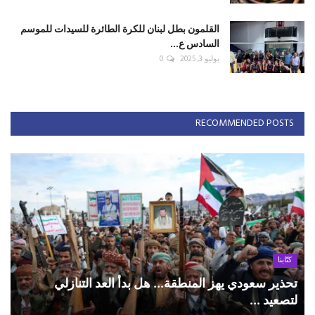
القلمون بطل لبنان للكرة الطائرة للسيدات للموسم
السادس ع...
يوليو 3, 2025
0
RECOMMENDED POSTS
كتّابنا
تحذير سعودي يهز المنطقة... هل بدأ العد التنازلي
لتصعيد ...