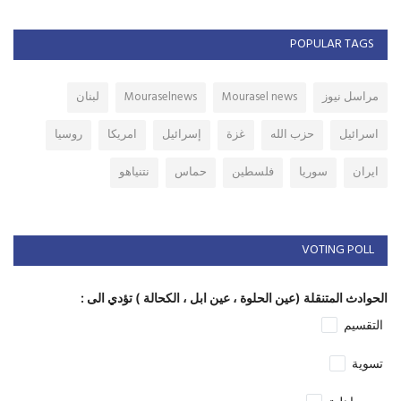
POPULAR TAGS
مراسل نيوز
Mourasel news
Mouraselnews
لبنان
اسرائيل
حزب الله
غزة
إسرائيل
امريكا
روسيا
ايران
سوريا
فلسطين
حماس
نتنياهو
VOTING POLL
الحوادث المتنقلة (عين الحلوة ، عين ابل ، الكحالة ) تؤدي الى :
التقسيم
تسوية