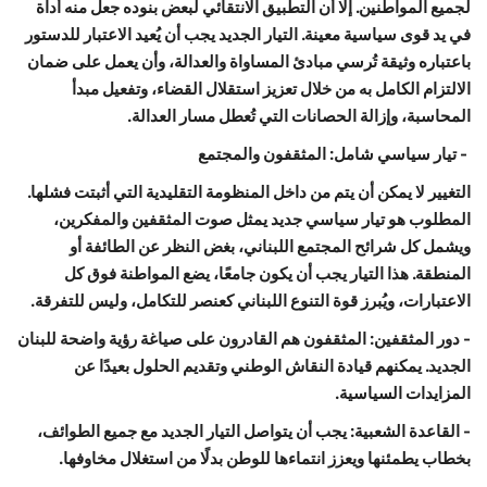
لجميع المواطنين. إلا أن التطبيق الانتقائي لبعض بنوده جعل منه أداة
في يد قوى سياسية معينة. التيار الجديد يجب أن يُعيد الاعتبار للدستور
باعتباره وثيقة تُرسي مبادئ المساواة والعدالة، وأن يعمل على ضمان
الالتزام الكامل به من خلال تعزيز استقلال القضاء، وتفعيل مبدأ
المحاسبة، وإزالة الحصانات التي تُعطل مسار العدالة.
- تيار سياسي شامل: المثقفون والمجتمع
التغيير لا يمكن أن يتم من داخل المنظومة التقليدية التي أثبتت فشلها.
المطلوب هو تيار سياسي جديد يمثل صوت المثقفين والمفكرين،
ويشمل كل شرائح المجتمع اللبناني، بغض النظر عن الطائفة أو
المنطقة. هذا التيار يجب أن يكون جامعًا، يضع المواطنة فوق كل
الاعتبارات، ويُبرز قوة التنوع اللبناني كعنصر للتكامل، وليس للتفرقة.
- دور المثقفين: المثقفون هم القادرون على صياغة رؤية واضحة للبنان
الجديد. يمكنهم قيادة النقاش الوطني وتقديم الحلول بعيدًا عن
المزايدات السياسية.
- القاعدة الشعبية: يجب أن يتواصل التيار الجديد مع جميع الطوائف،
بخطاب يطمئنها ويعزز انتماءها للوطن بدلًا من استغلال مخاوفها.