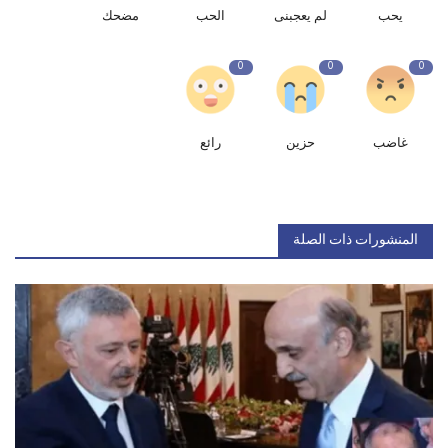
يحب
لم يعجبنى
الحب
مضحك
0
0
0
غاضب
حزين
رائع
المنشورات ذات الصلة