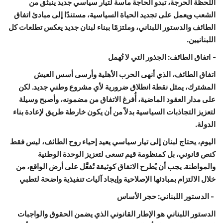
اللحظة الحرجة، تبدو الحاجة ماسة لتيار سياسي جديد ينبثق من
الشعب ويعمل على تجديد الحياة السياسية، مستندًا إلى مبادئ اتفاق
الطائف والدستور اللبناني، وملتزمًا ببناء لبنان جديد يعكس تطلعات كل
اللبنانيين.
-
اتفاق الطائف: الجذور التي لا تُهمل
اتفاق الطائف، الذي أنهى الحرب الأهلية وأرسى أسس العيش
المشترك، يمثل نقطة انطلاق ضرورية لأي مشروع وطني جديد. لكن
على مدار العقود الماضية، أُفرغ الاتفاق من مضمونه، وأصبح وسيلة
لتعزيز التجاذبات السياسية بدلاً من أن يكون خارطة طريق لإعادة بناء
الدولة.
اليوم، يحتاج لبنان إلى تيار سياسي يعيد إحياء روح الطائف، ليس فقط
كنص قانوني، بل كمنظومة قيم تسعى لتعزيز الوحدة الوطنية
والمواطنة. يجب أن يُطرح الاتفاق كوثيقة تُفعَّل على أرض الواقع، من
خلال الالتزام بمبادئها الإصلاحية وإيجاد آليات تنفيذية واضحة لتطبي
- الدستور اللبناني: حجر الأساس
الدستور اللبناني هو الإطار القانوني الذي يضمن الحقوق والواجبات