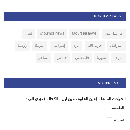
POPULAR TAGS
مراسل نيوز
Mourasel news
Mouraselnews
لبنان
اسرائيل
حزب الله
غزة
إسرائيل
امريكا
روسيا
ايران
سوريا
فلسطين
حماس
نتنياهو
VOTING POLL
الحوادث المتنقلة (عين الحلوة ، عين ابل ، الكحالة ) تؤدي الى :
التقسيم
تسوية