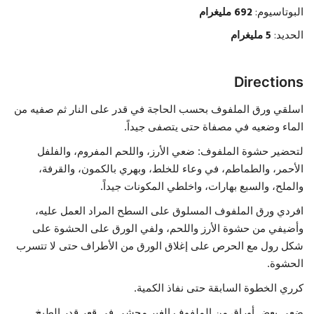
البوتاسيوم:
692 مليغرام
الحديد:
5 مليغرام
Directions
اسلقي ورق الملفوف بحسب الحاجة في قدر على النار ثم صفيه من
الماء وضعيه في مصفاة حتى يتصفى جيداً.
لتحضير حشوة الملفوف: ضعي الأرز، واللحم المفروم، والفلفل
الأحمر، والطماطم، في وعاء للخلط، وبهري بالكمون، والقرفة،
والملح، والسبع بهارات، واخلطي المكونات جيداً.
افردي ورق الملفوف المسلوق على السطح المراد العمل عليه،
وأضيفي من حشوة الأرز واللحم، ولفي الورق على الحشوة على
شكل رول مع الحرص على إغلاق الورق من الأطراف حتى لا تتسرب
الحشوة.
كرري الخطوة السابقة حتى نفاذ الكمية.
ضعي بعض أوراق من الملفوف الغير محشي في قعر قدر الطبخ.