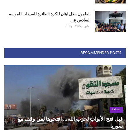
القلمون بطل لبنان للكرة الطائرة للسيدات للموسم
السادس ع...
يوليو 3, 2025
0
RECOMMENDED POSTS
صحافة
قبل فتح الأبواب لحزب الله... افتحوها لمن وقف مع
سوريا