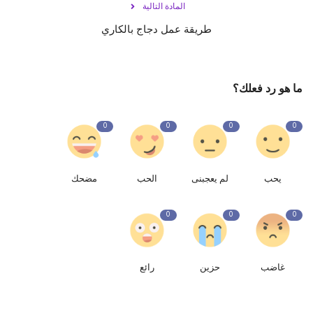
المادة التالية
طريقة عمل دجاج بالكاري
ما هو رد فعلك؟
0
0
0
0
يحب
لم يعجبنى
الحب
مضحك
0
0
0
غاضب
حزين
رائع