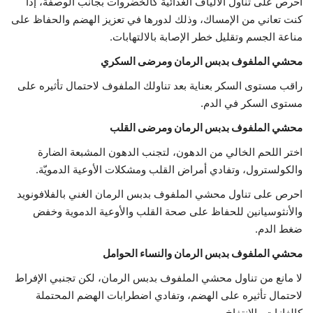
احرص على تناول الألياف الغذائية كالخضروات بجانب الوصفة، إذا
كنت تعاني من الإمساك، وذلك لدورها في تعزيز الهضم والحفاظ على
مناعة الجسم وتقليل خطر الإصابة بالالتهابات.
محشي الملفوف بدبس الرمان ومرضى السكري
راقب مستوى السكر بعناية بعد تناولك الملفوف لاحتمال تأثيره على
مستوى السكر في الدم.
محشي الملفوف بدبس الرمان ومرضى القلب
اختر اللحم الخالي من الدهون، لتجنب الدهون المشبعة الضارة
والكولسترول، وتفادي أمراض القلب ومشكلات الأوعية الدمويّة.
احرص على تناول محشي الملفوف بدبس الرمان الغني بالفلافونويد
والأنثوسيانين للحفاظ على صحة القلب والأوعية الدموية وخفض
ضغط الدم.
محشي الملفوف بدبس الرمان والنساء الحوامل
لا مانع من تناول محشي الملفوف بدبس الرمان، لكن تجنبي الإفراط
لاحتمال تأثيره على الهضم، وتفادي اضطرابات الهضم المحتملة
كالغازات والانتفاخ.