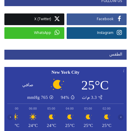
FOLLOW US
X (Twitter)
Facebook
WhatsApp
Instagram
الطقس
New York City
25°C
صافي
3.3 م\ث
94%
765
mmHg
07:00
06:00
05:00
04:00
03:00
02:00
‹
›
C
24°C
24°C
24°C
25°C
25°C
25°C