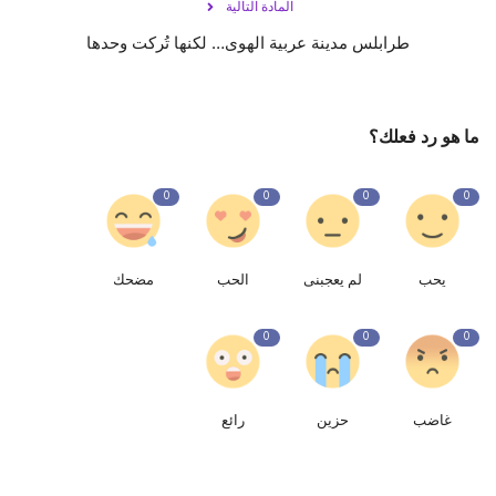
المادة التالية
طرابلس مدينة عربية الهوى… لكنها تُركت وحدها
ما هو رد فعلك؟
0
0
0
0
يحب
لم يعجبنى
الحب
مضحك
0
0
0
غاضب
حزين
رائع