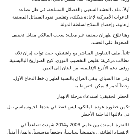
أولاً، ملف الحشد الشعبي والفصائل المسلحة، في ظل تصاعد
الدعوات الأميركية لإعادة هيكلته، وتقليص نفوذ الفصائل المصنفة
إرهابية، وإخضاع السلاح لسلطة الدولة.
وهنا تلوّح طهران بصفقة غير معلنة: سحب المالكي مقابل تخفيف
الضغوط على الحشد.
ثانياً، ملف التفاوض المباشر مع واشنطن، حيث تواجه إيران ثلاثة
مطالب مركزية: تقليص التخصيب النووي، كبح الصواريخ الباليستية،
ووقف دعم الأذرع الإقليمية، من لبنان إلى اليمن.
وفي هذا السياق، يبقى العراق بالنسبة لطهران خط الدفاع الأول،
وخطاً أحمر لا يمكن التفريط به.
الخطر الحقيقي: استدعاء مرحلة الانهيار
تكمن خطورة عودة المالكي، ليس فقط في بعدها الجيوسياسي، بل
في دلالتها الداخلية الأخطر.
فالفترة الممتدة بين عامي 2006 و2014 شهدت تصاعداً في
الانقسام الطائفي، وتهميشاً سياسياً، وضعفاً مؤسسياً، وانهياراً أمنياً،