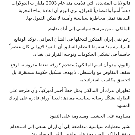
فالولايات المتحدة، التي قدّمت منذ عام 2003 مليارات الدولارات
دعماً أمنياً واقتصادياً للعراق، ترى اليوم أن إعادة إنتاج التجربة
السابقة تمثل مخاطرة سياسية وأمنية لا يمكن القبول بها.
المالكي… من مرشح سياسي إلى أداة تفاوض
رغم نفي إيران المتكرر لتدخلها في الشأن العراقي، تؤكد الوقائع
السياسية منذ سقوط النظام السابق أن النفوذ الإيراني كان عنصراً
حاسماً في تشكيل الحكومات وتوجيه القرار في بغداد.
واليوم، يبدو أن اسم المالكي يُستخدم كورقة ضغط مدروسة، لرفع
سقف التفاوض مع واشنطن، لا بهدف تشكيل حكومة مستقرة، بل
لتحقيق مكاسب استراتيجية.
فطهران تدرك أن المالكي يمثل خطاً أحمر أميركياً، وأن طرحه على
الطاولة يشكّل رسالة سياسية مفادها: لدينا أوراق قادرة على إرباك
المشهد.
مساومة على الحشد… ومساومة على النفوذ
تشير معطيات سياسية متقاطعة إلى أن إيران تسعى إلى استخدام
ورقة المالكي للمساومة على ملفين بالغَي الحساسية: