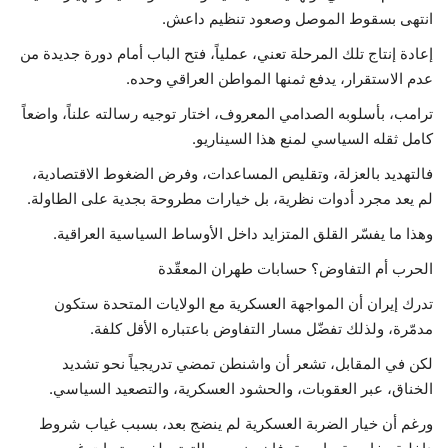
انتهى بسقوط الموصل وصعود تنظيم داعش.
إعادة إنتاج تلك المرحلة تعني، عملياً، فتح الباب أمام دورة جديدة من
عدم الاستقرار، يدفع ثمنها المواطن العراقي وحده.
ترامب، بأسلوبه الصدامي المعروف، اختار توجيه رسالته علناً، واضعاً
كامل ثقله السياسي لمنع هذا السيناريو.
فالتهديد بالعزلة، وتقليص المساعدات، وفرض الضغوط الاقتصادية،
لم يعد مجرد أدوات نظرية، بل خيارات مطروحة بجدية على الطاولة.
وهذا ما يفسّر القلق المتزايد داخل الأوساط السياسية العراقية.
الحرب أم التفاوض؟ حسابات طهران المعقّدة
تدرك إيران أن المواجهة العسكرية مع الولايات المتحدة ستكون
مدمّرة، ولذلك تفضّل مسار التفاوض باعتباره الأقل كلفة.
لكن في المقابل، تشعر أن واشنطن تمضي تدريجياً نحو تشديد
الخناق، عبر العقوبات، والحشود العسكرية، والتصعيد السياسي.
ورغم أن خيار الضربة العسكرية لم ينضج بعد، بسبب غياب شروط