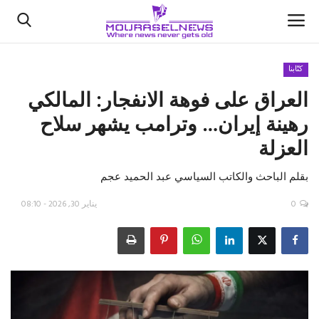
كتّابنا
العراق على فوهة الانفجار: المالكي
الأخبار
رهينة إيران… وترامب يشهر سلاح
كتّابنا
العزلة
السعودية
بقلم الباحث والكاتب السياسي عبد الحميد عجم
اقتصاد
0
يناير 30, 2026 - 08:10
علوم وتكنولوجيا
رياضة
فيديو