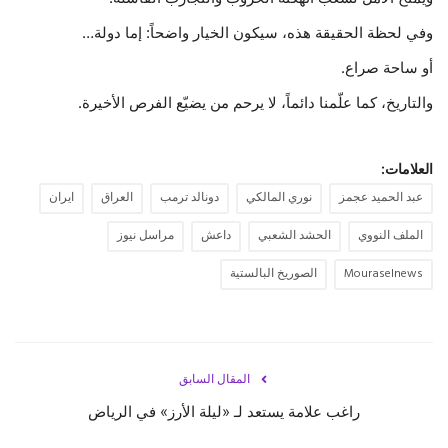
وفي لحظة الحقيقة هذه، سيكون الخيار واضحاً: إما دولة…
أو ساحة صراع.
والتاريخ، كما علّمنا دائماً، لا يرحم من يضيّع الفرص الأخيرة.
العلامات:
عبد الحميد عجمز
نوري المالكي
دونالد ترمب
العراق
ايران
الملف النووي
الحشد الشعبي
داعش
مراسل نيوز
Mouraselnews
الصوريخ البالستية
المقال السابق
راغب علامة يستعد لـ «ليلة الأرز» في الرياض