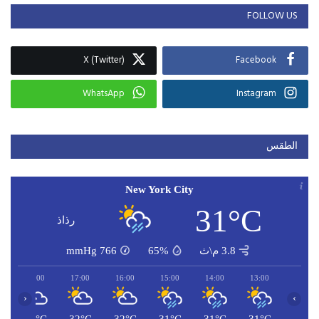
FOLLOW US
X (Twitter)
Facebook
WhatsApp
Instagram
الطقس
New York City
31°C
رذاذ
3.8 م\ث
65%
766
mmHg
18:00
17:00
16:00
15:00
14:00
13:00
‹
›
C
31°C
32°C
32°C
31°C
31°C
31°C