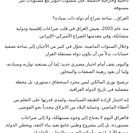
داخلية وخارجية حاسمة، فإن منسوب التوتر بلغ مستويات غير
مسبوقة.
العراق… ساحة صراع أم دولة ذات سيادة؟
منذ عام 2003، يعيش العراق في قلب صراعات إقليمية ودولية
متشابكة، وفي مقدمتها الصراع الأميركي–الإيراني.
وخلال السنوات الماضية، تحوّل في كثير من الأحيان إلى ساحة تصفية
حسابات، بدلاً من أن يكون دولة مستقلة القرار.
واليوم، يقف أمام اختبار مصيري جديد: إما أن يستعيد توازنه وسيادته،
وإما أن يعود رهينة الصفقات والمحاور.
ترشيح نوري المالكي ليس مجرد استحقاق دستوري، بل محطة
مفصلية في تاريخ الدولة العراقية.
إنه اختبار لإرادة الطبقة السياسية، ولمدى قدرتها على التعلم من
أخطاء الماضي، وحماية البلاد من الانزلاق مجدداً نحو الفوضى.
فالعراق اليوم لا يحتاج إلى وجوه مستهلكة، ولا إلى صراعات
مستوردة، بل إلى مشروع وطني جامع يعيد بناء الثقة، ويحصّن الدولة،
ويمنح الأمل لشعب أنهكته الحروب والتجارب الفاشلة.