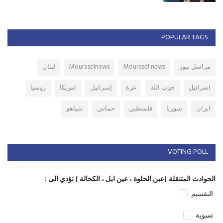
POPULAR TAGS
مراسل نيوز
Mourasel news
Mouraselnews
لبنان
اسرائيل
حزب الله
غزة
إسرائيل
امريكا
روسيا
ايران
سوريا
فلسطين
حماس
نتنياهو
VOTING POLL
الحوادث المتنقلة (عين الحلوة ، عين ابل ، الكحالة ) تؤدي الى :
التقسيم
تسوية