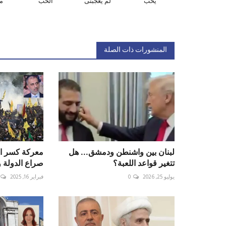
يحب
لم يعجبنى
الحب
م
المنشورات ذات الصلة
لبنان بين واشنطن ودمشق... هل
معركة كسر ال
تتغير قواعد اللعبة؟
صراع الدولة و
يوليو 25, 2026
0
فبراير 16, 2025