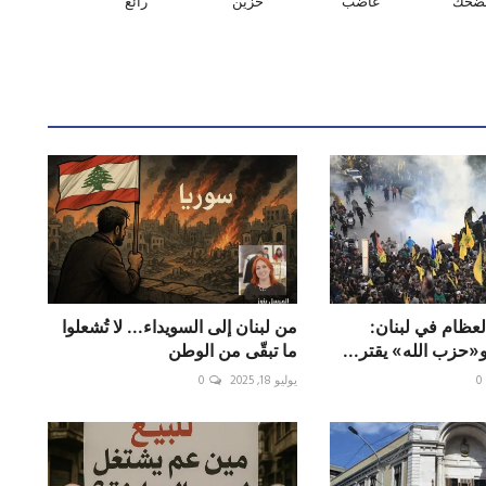
ضحك
غاضب
حزين
رائع
عظام في لبنان:
‎من لبنان إلى السويداء... لا تُشعلوا
«حزب الله» يقتر...
ما تبقّى من الوطن
0
يوليو 18, 2025
0