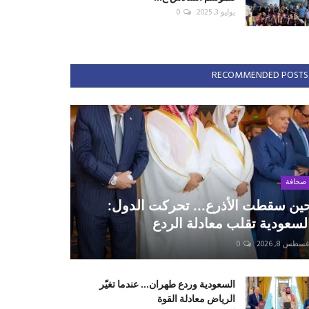
يوليو 3, 2025
0
RECOMMENDED POSTS
صحافة
ين سقطت الأذرع... تحركت الدول:
لسعودية تقلب معادلة الردع
سطس 8, 2026
0
السعودية وردع طهران... عندما تغيّر
الرياض معادلة القوة