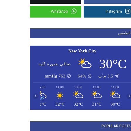
WhatsApp
Instagram
الطقس
New York City
30°C
صافي بصورة كلية
3.5 م\ث
64%
763
mmHg
17:00
16:00
15:00
14:00
13:00
12:00
11:00
‹
›
27°C
33°C
33°C
32°C
32°C
31°C
30°C
POPULAR POSTS