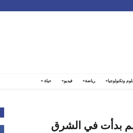
Track all markets on TradingView
لوم وتكنولوجيا
رياضة
فيديو
حياة
الم بدأت في الشرق