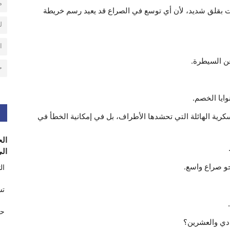
م
ات بقلق شديد، لأن أي توسع في الصراع قد يعيد رسم خريطة
ل
ا
عن السيطرة.
ح
ايا الخصم.
رية الهائلة التي تحشدها الأطراف، بل في إمكانية الخطأ في
الح
الى
نحو صراع واسع.
ال
تس
حر
ادي والعشرين؟