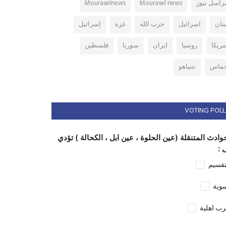
راسل نيوز
Mourasel news
Mouraselnews
بنان
اسرائيل
حزب الله
غزة
إسرائيل
مريكا
روسيا
ايران
سوريا
فلسطين
ماس
نتنياهو
VOTING POLL
وادث المتنقلة (عين الحلوة ، عين ابل ، الكحالة ) تؤدي
 :
تقسيم
وية
ب اهلية