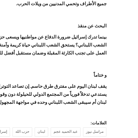
جميع الأطراف وتحمي المدنيين من ويلات الحرب.
البحث عن منقذ
بينما تدرك إسرائيل ضرورة الدفاع عن مواطنيها ويسعى حز
الشعب اللبناني؟ يستحق الشعب اللبناني حياة كريمة وآمنة 
العمل على تجنب الكارثة المقبلة وضمان مستقبل أفضل للب
و ختاماً
يقف لبنان اليوم على مفترق طرق حاسم. إن تصاعد التوترات ب
يستدعي تدخلاً فورياً من المجتمع الدولي للحيلولة دون وق
لبنان أم سيبقى الشعب اللبناني وحده في مواجهة المجهو
العلامات:
مراسل نيوز
عبد الحميد عجم
لبنان
حزب الله
إسرائ