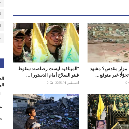
م
ل
ا
ح
 مزار مقدس؟ مشهد
‎"الميثاقية ليست رصاصة: سقوط
ّلًا غير متوقع...
فيتو السلاح أمام الدستور ا...
الح
0
أغسطس 14, 2025
0
الى
ال
تس
حر