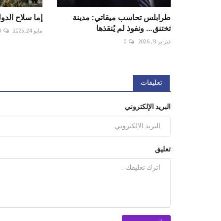
طرابلس تحاسب ميقاتي: مدينة
إما سلاح الدولة
تختنق… ونفوذ لم يُنقذها
مايو 24, 2025
0
فبراير 13, 2026
0
تعليقات
البريد الإلكتروني
تعليق