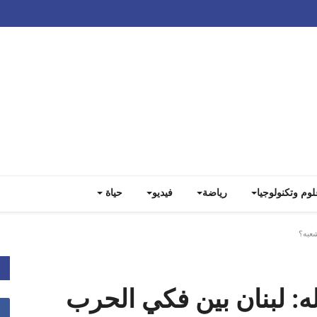
Track all markets on TradingView
لوم وتكنولوجيا
رياضة
فيديو
حياة
شعبه؟
: لبنان بين فكي الحرب