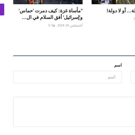
... أو لا دولة!
"مأساة غزة: كيف دمرت 'حماس'
و'إسرائيل' أفق السلام في ال...
أغسطس 18, 2024
0
اسم