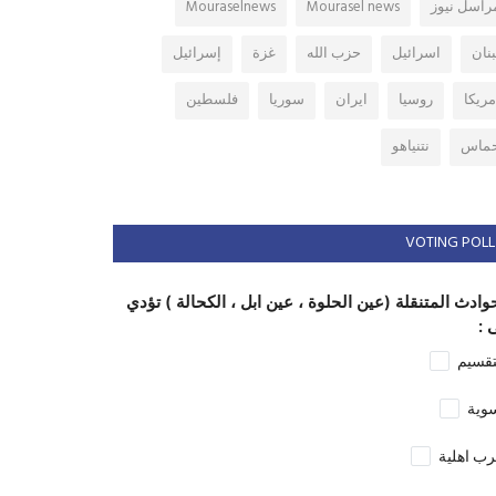
راسل نيوز
Mourasel news
Mouraselnews
بنان
اسرائيل
حزب الله
غزة
إسرائيل
مريكا
روسيا
ايران
سوريا
فلسطين
ماس
نتنياهو
VOTING POLL
وادث المتنقلة (عين الحلوة ، عين ابل ، الكحالة ) تؤدي
 :
تقسيم
وية
ب اهلية