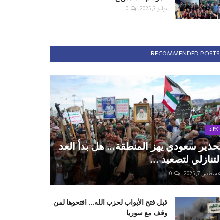
يوليو 3, 2025
0
RECOMMENDED POSTS
كتّابنا
حذير سعودي يهز المنطقة... هل بدأ العد
لتنازلي لتصعيد ...
سطس 7, 2026
0
قبل فتح الأبواب لحزب الله... افتحوها لمن
وقف مع سوريا