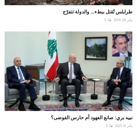
طرابلس تُقتل ببطء… والدولة تتفرّج
يناير 28, 2026
0
نبيه بري: صانع العهود أم حارس الفوضى؟
يناير 15, 2025
0