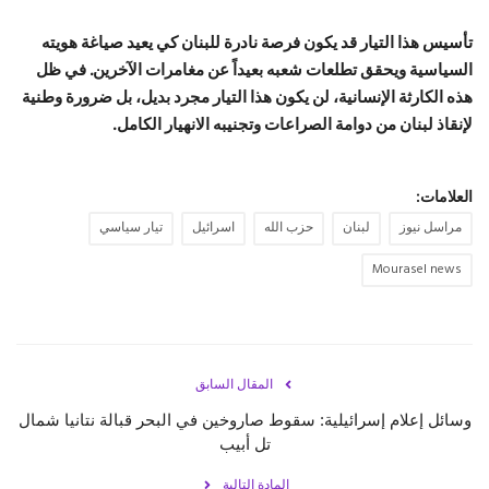
تأسيس هذا التيار قد يكون فرصة نادرة للبنان كي يعيد صياغة هويته
السياسية ويحقق تطلعات شعبه بعيداً عن مغامرات الآخرين. في ظل
هذه الكارثة الإنسانية، لن يكون هذا التيار مجرد بديل، بل ضرورة وطنية
لإنقاذ لبنان من دوامة الصراعات وتجنيبه الانهيار الكامل.
العلامات:
مراسل نيوز
لبنان
حزب الله
اسرائيل
تيار سياسي
Mourasel news
المقال السابق
وسائل إعلام إسرائيلية: سقوط صاروخين في البحر قبالة نتانيا شمال
تل أبيب
المادة التالية