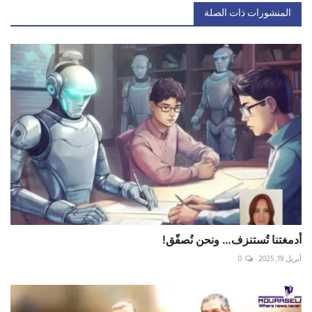
المنشورات ذات الصلة
أدمغتنا تُستنزف… ونحن نُصفّق!
أبريل 19, 2025
0