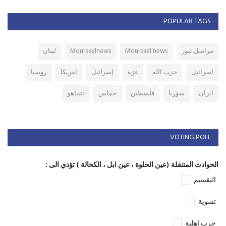
POPULAR TAGS
مراسل نيوز
Mourasel news
Mouraselnews
لبنان
اسرائيل
حزب الله
غزة
إسرائيل
امريكا
روسيا
ايران
سوريا
فلسطين
حماس
نتنياهو
VOTING POLL
الحوادث المتنقلة (عين الحلوة ، عين ابل ، الكحالة ) تؤدي الى :
التقسيم
تسوية
حرب اهلية