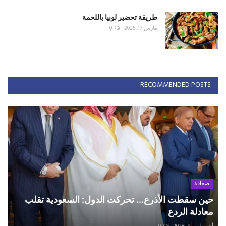
طريقة تحضير لوبيا باللحمة
مارس 17, 2025
0
RECOMMENDED POSTS
صحافة
حين سقطت الأذرع... تحركت الدول: السعودية تقلب
معادلة الردع