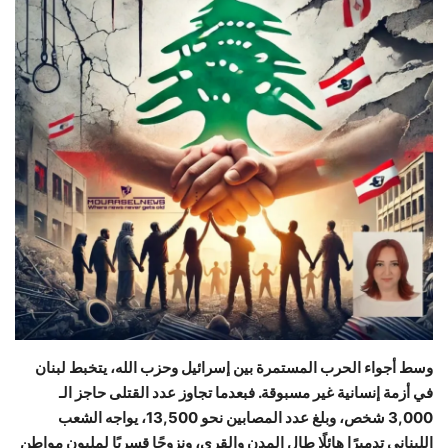
حياة
وسط أجواء الحرب المستمرة بين إسرائيل وحزب الله، يتخبط لبنان
في أزمة إنسانية غير مسبوقة. فبعدما تجاوز عدد القتلى حاجز الـ
3,000 شخص، وبلغ عدد المصابين نحو 13,500، يواجه الشعب
اللبناني تدميرًا هائلًا طال المدن والقرى، ونزوحًا قسريًا لمليون مواطن