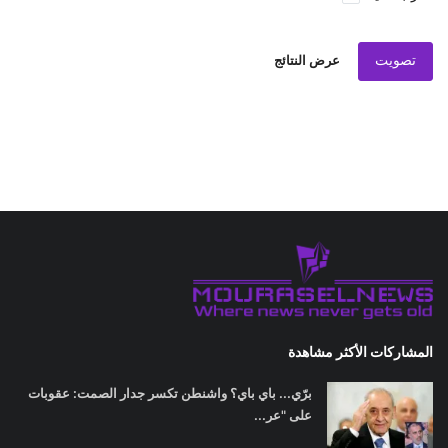
تصويت
عرض النتائج
المشاركات الأكثر مشاهدة
برّي... باي باي؟ واشنطن تكسر جدار الصمت: عقوبات
على "عر...