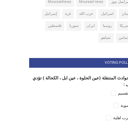
راسل نيوز
Mourasel news
Mouraselnews
بنان
اسرائيل
حزب الله
غزة
إسرائيل
مريكا
روسيا
ايران
سوريا
فلسطين
ماس
نتنياهو
VOTING POLL
وادث المتنقلة (عين الحلوة ، عين ابل ، الكحالة ) تؤدي
 :
تقسيم
وية
ب اهلية