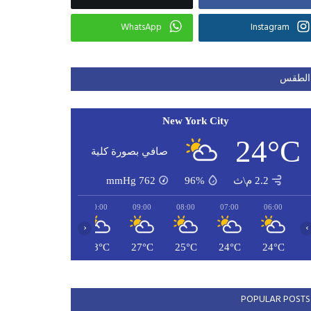
WhatsApp
Instagram
الطقس
New York City
24°C
صافي بصورة كلية
2.2 م\ث
96%
762
mmHg
12:00
11:00
10:00
09:00
08:00
07:00
06:00
‹
›
30°C
29°C
28°C
27°C
25°C
24°C
24°C
POPULAR POSTS