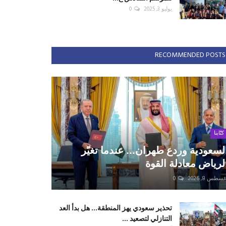
يوليو 3, 2025
0
RECOMMENDED POSTS
كتّابنا
لسعودية وردع طهران... عندما تغيّر
لرياض معادلة القوة
سطس 8, 2026
0
تحذير سعودي يهز المنطقة... هل بدأ العد
التنازلي لتصعيد ...