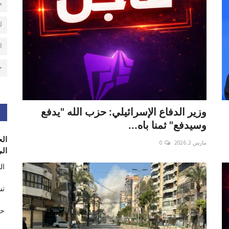
م
ل
ا
ح
وزير الدفاع الإسرائيلي: حزب الله "يدفع
وسيدفع" ثمنا باه...
الح
مارس 3, 2026
0
الى
ال
تس
حر