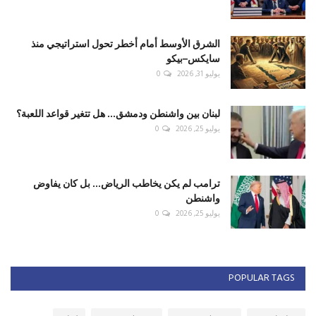
الشرق الأوسط أمام أخطر تحول استراتيجي منذ
سايكس–بيكو
يوليو 31, 2026
0
لبنان بين واشنطن ودمشق... هل تتغير قواعد اللعبة؟
يوليو 25, 2026
0
ترامب لم يكن يخاطب الرياض... بل كان يفاوض
واشنطن
يوليو 25, 2026
0
POPULAR TAGS