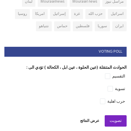
مراسل نيوز
Mourasel news
Mouraselnews
لبنان
اسرائيل
حزب الله
غزة
إسرائيل
امريكا
روسيا
ايران
سوريا
فلسطين
حماس
نتنياهو
VOTING POLL
الحوادث المتنقلة (عين الحلوة ، عين ابل ، الكحالة ) تؤدي الى :
التقسيم
تسوية
حرب اهلية
تصويت
عرض النتائج