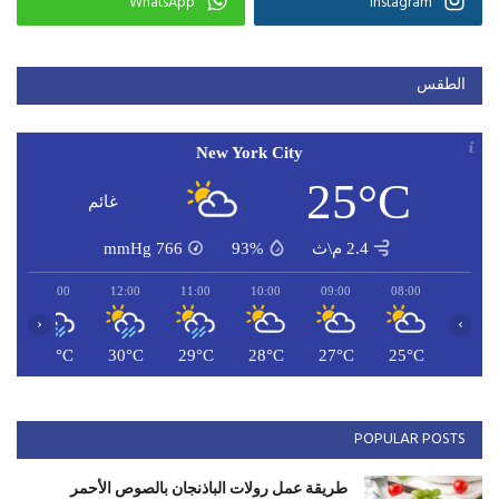
WhatsApp
Instagram
الطقس
New York City
25°C
غائم
2.4 م\ث
93%
766
mmHg
13:00
12:00
11:00
10:00
09:00
08:00
‹
›
C
31°C
30°C
29°C
28°C
27°C
25°C
POPULAR POSTS
طريقة عمل رولات الباذنجان بالصوص الأحمر