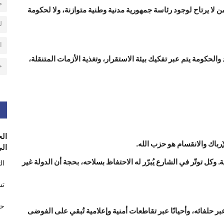
م
ن لا يرتاح لوجود رئاسة جمهورية مدنية وطنية متوازنة، ولا لحكومة
ل
ا
لحكومة يتم عبر تفكيك بيئة الاستقرار، وتغذية الأزمات المتنقلة،
ح
الح
رباك والانقسام هو حزب الله.
الى
ل توتّر في الشارع يُبرّر له الاحتفاظ بسلاحه، بحجة أن الدولة غير
ال
تس
حر
عبر حلفائه، وأحيانًا عبر تقاطعات أمنية وإعلامية تُبقي على الفوضى