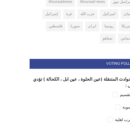
راسل نيوز
Mourasel news
Mouraselnews
بنان
اسرائيل
حزب الله
غزة
إسرائيل
مريكا
روسيا
ايران
سوريا
فلسطين
ماس
نتنياهو
VOTING POLL
وادث المتنقلة (عين الحلوة ، عين ابل ، الكحالة ) تؤدي
 :
تقسيم
وية
ب اهلية