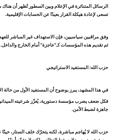
الرسائل المتناثرة في الإعلام وبين السطور تُظهر أن هناك م
تسعى لإعادة هيكلة القرار بعيدًا عن الحسابات الإقليمية.
وفق مراقبين سياسيين، فإن الاستهداف غير المباشر للعهد وا
ثم تقديم هذه المؤسسات كـ"عاجزة" أمام الخارج والداخل.
حزب الله: المستفيد الاستراتيجي
في هذا المشهد، يبرز بوضوح أن المستفيد الأول من حالة الإ
فكل ضعف يضرب مؤسسة دستورية، يُعزّز شرعيته الميدانية. وك
جاهزة لضبط الأمن.
حزب الله لا يُهاجم مباشرة، لكنه يتحرّك خلف الستار، حينًا 
بمستوى مدروس: لا يسقط النظام... لكنه لا يتقدّم أيضًا.