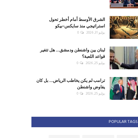
الشرق الأوسط أمام أخطر تحول
استراتيجي منذ سايكس–بيكو
يوليو 31, 2026
0
لبنان بين واشنطن ودمشق... هل تتغير
قواعد اللعبة؟
يوليو 25, 2026
0
ترامب لم يكن يخاطب الرياض... بل كان
يفاوض واشنطن
يوليو 25, 2026
0
POPULAR TAGS