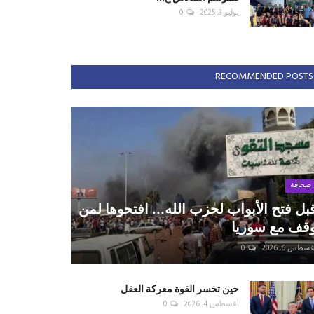
يوليو 3, 2025
0
RECOMMENDED POSTS
صحافة
بل فتح الأبواب لحزب الله... افتحوها لمن
قف مع سوريا
سطس 6, 2026
0
حين تخسر القوة معركة العقل
أغسطس 4, 2026
0