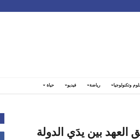
Track all markets on TradingView
لوم وتكنولوجيا
رياضة
فيديو
حياة
 العهد بين يدَي الدولة