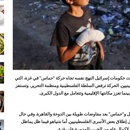
ل) الماضي، اتبعت حكومات إسرائيل النهج نفسه تجاه حركة "حماس" في غزة، التي
يين. الحركة ترفض السلطة الفلسطينية ومنظمة التحرير، وتستفز
ما تعزز مكانتها الإقليمية وتتعامل مع الدول الكبرى.
ئيل و"حماس" بعد مفاوضات طويلة بين الدوحة والقاهرة. وفي حال
ل إطلاق بعض الأسرى الفلسطينيين. أما نتنياهو فيما ظل يماطل
 لإكمال عام من الحرب المدمرة على غزة.