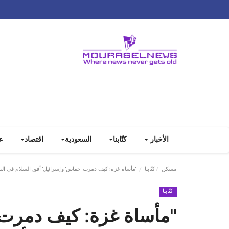
الأخبار
كتّابنا
السعودية
اقتصاد
ع
مسكن
كتّابنا
"مأساة غزة: كيف دمرت 'حماس' و'إسرائيل' أفق السلام في ال
كتّابنا
"مأساة غزة: كيف دمرت 