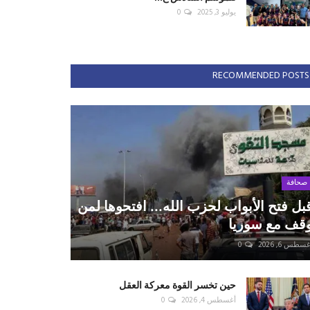
يوليو 3, 2025
0
RECOMMENDED POSTS
صحافة
بل فتح الأبواب لحزب الله... افتحوها لمن
قف مع سوريا
سطس 6, 2026
0
حين تخسر القوة معركة العقل
أغسطس 4, 2026
0