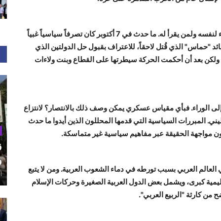
أي تحليل سياسي يعتمد على الأيديولوجيا أو الغيبيات يسيء لنفسه ولمن يقرأ له. ما حدث في 7 أكتوبر كان تصرفاً سياسياً غبياً
د "حماس" الذي قُتل لاحقاً، للاعتراف بقبول حل الدولتين الذي
، ولكن بعد أن أحكمت الحركة سيطرتها على القطاع وبنت ولاءات
إلى الوراء. فبأي مقياس عسكري يمكن وصف ذلك بالانتصار؟ لانتزاع
ي. المبررات السياسية التي قدمها المحللون الذين أيدوا ما حدث
ق
و
 العالم العربي بسبب تورطه في دماء الشعوب العربية. ومن لا يتبع
أغ
قليمية كبرى، ويشمل بعض الدول العربية الصغيرة وحركات الإسلام
من كارثة "الربيع العربي".