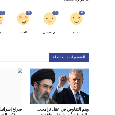
0
0
0
0
يحب
لم يعجبنى
الحب
م
المنشورات ذات الصلة
وهم التفاوض في عقل ترامب…
صراع إسرائيل 
والشرق الأوسط على حافة حرب
بين فكي الح