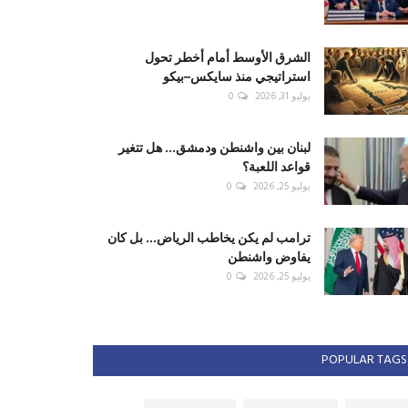
الشرق الأوسط أمام أخطر تحول
استراتيجي منذ سايكس–بيكو
يوليو 31, 2026
0
لبنان بين واشنطن ودمشق... هل تتغير
قواعد اللعبة؟
يوليو 25, 2026
0
ترامب لم يكن يخاطب الرياض... بل كان
يفاوض واشنطن
يوليو 25, 2026
0
POPULAR TAGS