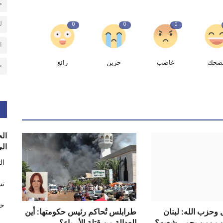
م
ل
0
0
0
ا
ضحك
غاضب
حزين
رائع
ح
الح
الى
ال
تس
حر
وحزب الله: لبنان
طرابلس تُحاكم رئيس حكومتها: أين
رب ومن يحمي شعبه؟
العدالة من قتلة الأبرياء؟