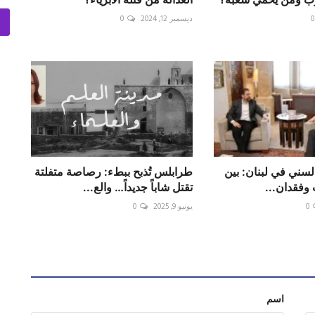
0
ديسمبر 12, 2024
0
السني في لبنان: بين
طرابلس تُذبح ببطء: رصاصة متفلتة
ب وفقدان...
تقتل شاباً جديداً… والع...
0
يونيو 9, 2025
0
اسم