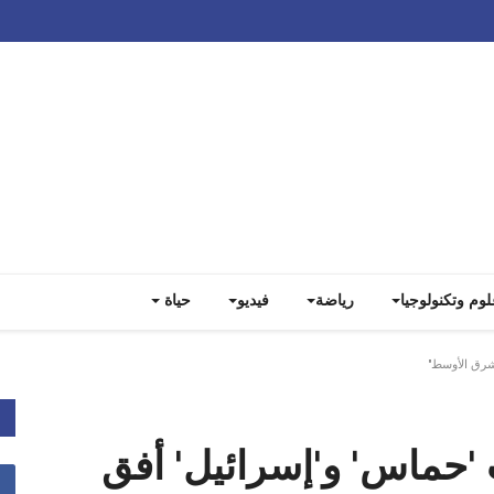
Track all markets on TradingView
لوم وتكنولوجيا
رياضة
فيديو
حياة
شرق الأوسط"
'حماس' و'إسرائيل' أفق