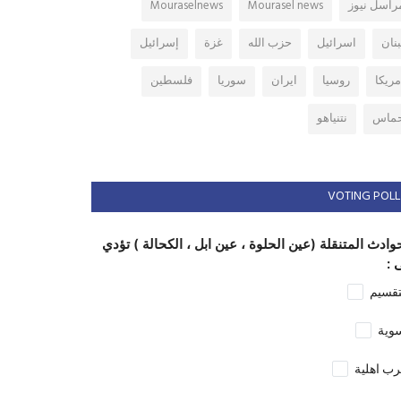
راسل نيوز
Mourasel news
Mouraselnews
بنان
اسرائيل
حزب الله
غزة
إسرائيل
مريكا
روسيا
ايران
سوريا
فلسطين
ماس
نتنياهو
VOTING POLL
وادث المتنقلة (عين الحلوة ، عين ابل ، الكحالة ) تؤدي
 :
تقسيم
وية
ب اهلية