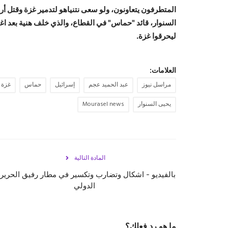
المتطرفون يتعاونون، ولو سعى نتنياهو لتدمير غزة وقتل أ
السنوار، قائد "حماس" في القطاع، والذي خلف هنية بعد اغتيا
لي
حرقوا غزة.
العلامات:
مراسل نيوز
عبد الحميد عجم
إسرائيل
حماس
غزة
يحيى السنوار
Mourasel news
المادة التالية
بالفيديو - اشكال وتضارب وتكسير في مطار رفيق الحرير
الدولي
ما هو رد فعلك؟