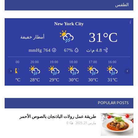
الطقس
New York City
31°C
أمطار خفيفة
4.8 م\ث
67%
764
mmHg
21:00
20:00
19:00
18:00
17:00
16:00
‹
›
C
27°C
28°C
29°C
30°C
30°C
31°C
POPULAR POSTS
طريقة عمل رولات الباذنجان بالصوص الأحمر
مارس 21, 2025
0