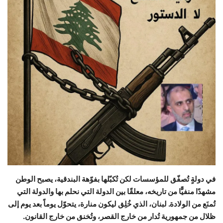
حياة
في دولةٍ تُصفّق للمؤسسات لكن تُكبّلها بفوّهة البندقية، يصبح الوطن
مشهدًا منفيًّا من تاريخه، معلقًا بين الدولة التي نحلم بها والدولة التي
تُمنَع من الولادة. لبنان، الذي خُلِق ليكون منارة، يتحوّل يوماً بعد يوم إلى
ظلال من جمهورية تُدار من خارج القصر، وتُخنق من خارج القانون.