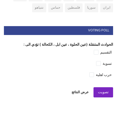
ايران
سوريا
فلسطين
حماس
نتنياهو
VOTING POLL
الحوادث المتنقلة (عين الحلوة ، عين ابل ، الكحالة ) تؤدي الى :
التقسيم
تسوية
حرب اهلية
تصويت
عرض النتائج