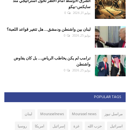
الشرق الأوسط أمام أخطر تحول استراتيجي منذ
سايكس–بيكو
يوليو 31, 2026
0
لبنان بين واشنطن ودمشق... هل تتغير قواعد اللعبة؟
يوليو 25, 2026
0
ترامب لم يكن يخاطب الرياض... بل كان يفاوض
واشنطن
يوليو 25, 2026
0
POPULAR TAGS
مراسل نيوز
Mourasel news
Mouraselnews
لبنان
اسرائيل
حزب الله
غزة
إسرائيل
امريكا
روسيا