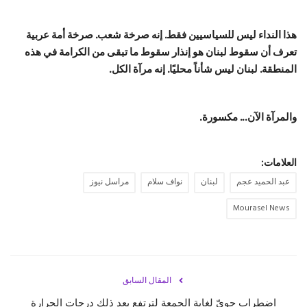
هذا النداء ليس للسياسيين فقط. إنه صرخة شعب. صرخة أمة عربية
تعرف أن سقوط لبنان هو إنذار سقوط ما تبقى من الكرامة في هذه
المنطقة. لبنان ليس شأناً محليًا. إنه مرآة الكل.
والمرآة الآن... مكسورة.
العلامات:
عبد الحميد عجم
لبنان
نواف سلام
مراسل نيوز
Mourasel News
المقال السابق
اضطراب جويّ لغاية الجمعة لترتفع بعد ذلك درجات الحرارة