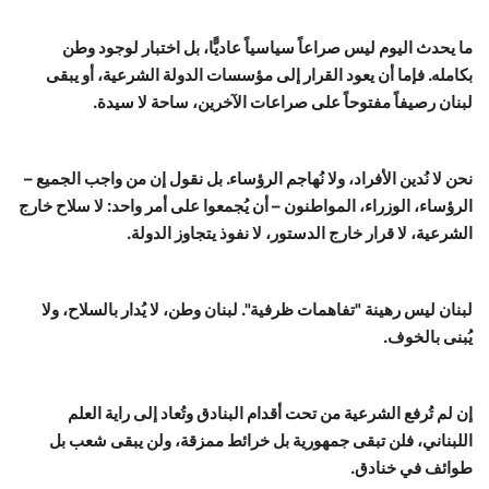
ما يحدث اليوم ليس صراعاً سياسياً عاديًّا، بل اختبار لوجود وطن
بكامله. فإما أن يعود القرار إلى مؤسسات الدولة الشرعية، أو يبقى
لبنان رصيفاً مفتوحاً على صراعات الآخرين، ساحة لا سيدة.
نحن لا نُدين الأفراد، ولا نُهاجم الرؤساء. بل نقول إن من واجب الجميع –
الرؤساء، الوزراء، المواطنون – أن يُجمعوا على أمر واحد: لا سلاح خارج
الشرعية، لا قرار خارج الدستور، لا نفوذ يتجاوز الدولة.
لبنان ليس رهينة "تفاهمات ظرفية". لبنان وطن، لا يُدار بالسلاح، ولا
يُبنى بالخوف.
إن لم تُرفع الشرعية من تحت أقدام البنادق وتُعاد إلى راية العلم
اللبناني، فلن تبقى جمهورية بل خرائط ممزقة، ولن يبقى شعب بل
طوائف في خنادق.