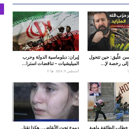
ن علّيق: حين تتحول
إيران: دبلوماسية الدولة وحرب
إلى رخصة لإ...
الميليشيات – تناقضات استرا...
أغسطس 11, 2024
0
 خطاب الطائفة ولعبة
دموع تحت الأنقاض… هكذا تقتل