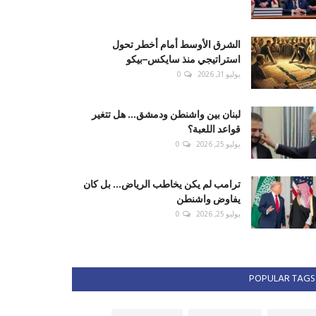
الشرق الأوسط أمام أخطر تحول
استراتيجي منذ سايكس–بيكو
يوليو 31, 2026
0
لبنان بين واشنطن ودمشق... هل تتغير
قواعد اللعبة؟
يوليو 25, 2026
0
ترامب لم يكن يخاطب الرياض... بل كان
يفاوض واشنطن
يوليو 25, 2026
0
POPULAR TAGS