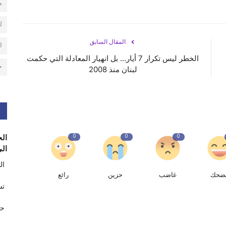
م
ل
المقال السابق
ا
الخطر ليس تكرار 7 أيار... بل انهيار المعادلة التي حكمت
ح
لبنان منذ 2008
0
0
0
الح
الى
ال
ضحك
غاضب
حزين
رائع
تس
حر