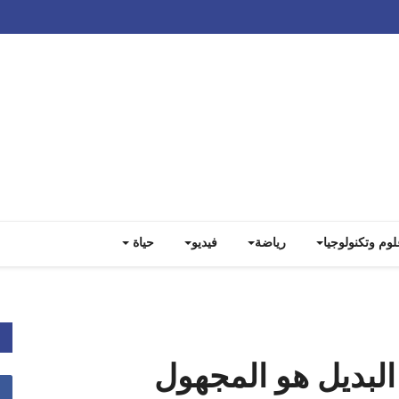
Track all markets on TradingView
لوم وتكنولوجيا
رياضة
فيديو
حياة
البديل هو المجهول