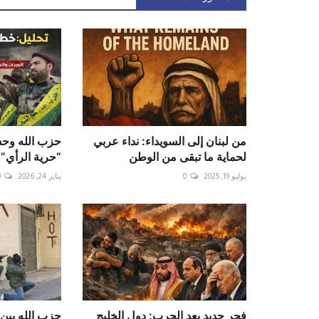
‎من لبنان إلى السويداء: نداء عربي
حزب الله وحس
لحماية ما تبقى من الوطن
“حرية الرأي” 
يوليو 19, 2025
0
يناير 24, 2026
0
فجر جديد بعد الحرب: دول الخليج
حزب الله بين