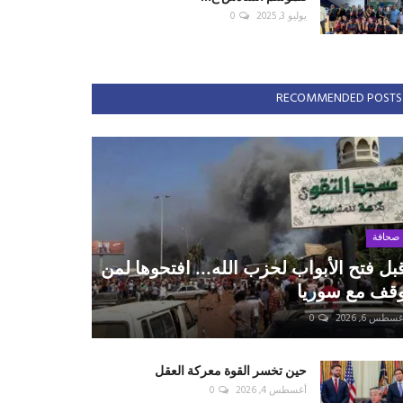
يوليو 3, 2025
0
RECOMMENDED POSTS
صحافة
بل فتح الأبواب لحزب الله... افتحوها لمن
قف مع سوريا
سطس 6, 2026
0
حين تخسر القوة معركة العقل
أغسطس 4, 2026
0