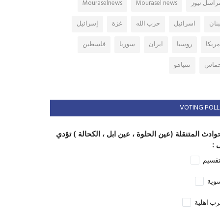
راسل نيوز
Mourasel news
Mouraselnews
بنان
اسرائيل
حزب الله
غزة
إسرائيل
مريكا
روسيا
ايران
سوريا
فلسطين
ماس
نتنياهو
VOTING POLL
وادث المتنقلة (عين الحلوة ، عين ابل ، الكحالة ) تؤدي
 :
تقسيم
وية
ب اهلية