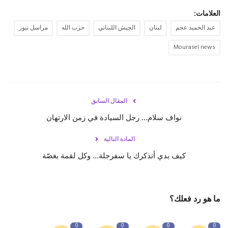
العلامات:
عبد الحميد عجم
لبنان
الجيش اللبناني
حزب الله
مراسل نيوز
Mourasel news
المقال السابق
نواف سلام… رجل السيادة في زمن الارتهان
المادة التالية
كيف بدي أتذكرك يا سفرجلة… وكل لقمة بغصّة
ما هو رد فعلك؟
0
0
0
0