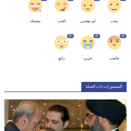
يحب
لم يعجبنى
الحب
مضحك
0
0
0
غاضب
حزين
رائع
المنشورات ذات الصلة