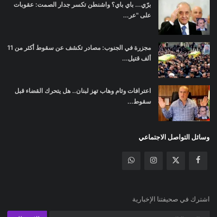
برّي... باي باي؟ واشنطن تكسر جدار الصمت: عقوبات
على "عر...
مجزرة في الجنوب: مصادر تكشف عن سقوط أكثر من 11
ألف قتيل...
اعترافات وئام وهاب تهز لبنان.. هل يتحرك القضاء قبل
سقوط...
وسائل التواصل الاجتماعي
اشترك في صحيفتنا الإخبارية