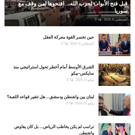
قبل فتح الأبواب لحزب الله... افتحوها لمن وقف مع
سوريا
أغسطس 6, 2026
0
حين تخسر القوة معركة العقل
أغسطس 4, 2026
0
الشرق الأوسط أمام أخطر تحول استراتيجي منذ
سايكس–بيكو
يوليو 31, 2026
0
لبنان بين واشنطن ودمشق... هل تتغير قواعد اللعبة؟
يوليو 25, 2026
0
ترامب لم يكن يخاطب الرياض... بل كان يفاوض
واشنطن