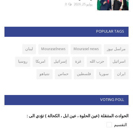
يوليو 25, 2026
0
POPULAR TAGS
مراسل نيوز
Mourasel news
Mouraselnews
لبنان
اسرائيل
حزب الله
غزة
إسرائيل
امريكا
روسيا
ايران
سوريا
فلسطين
حماس
نتنياهو
VOTING POLL
الحوادث المتنقلة (عين الحلوة ، عين ابل ، الكحالة ) تؤدي الى :
التقسيم