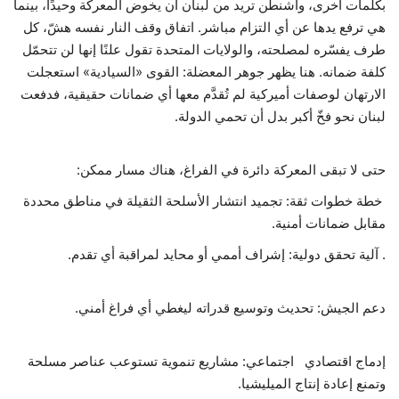
بكلمات أخرى، واشنطن تريد من لبنان أن يخوض المعركة وحيدًا، بينما
هي ترفع يدها عن أي التزام مباشر. اتفاق وقف النار نفسه هشّ، كل
طرف يفسّره لمصلحته، والولايات المتحدة تقول علنًا إنها لن تتحمّل
كلفة ضمانه. هنا يظهر جوهر المعضلة: القوى «السيادية» استعجلت
الارتهان لوصفات أميركية لم تُقدَّم معها أي ضمانات حقيقية، فدفعت
لبنان نحو فخّ أكبر بدل أن تحمي الدولة.
حتى لا تبقى المعركة دائرة في الفراغ، هناك مسار ممكن:
خطة خطوات ثقة: تجميد انتشار الأسلحة الثقيلة في مناطق محددة
مقابل ضمانات أمنية.
. آلية تحقق دولية: إشراف أممي أو محايد لمراقبة أي تقدم.
دعم الجيش: تحديث وتوسيع قدراته ليغطي أي فراغ أمني.
إدماج اقتصادي اجتماعي: مشاريع تنموية تستوعب عناصر مسلحة
وتمنع إعادة إنتاج الميليشيا.