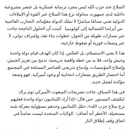
السلاح عند حزب الله ليس مجرد ترسانة عسكرية بل عنصر مشروعية
داخلية لدى جمهوره. محاولة نزع هذا السلاح عبر القوة أو الإملاءات
الدولية تعني صدامًا مباشرًا لا تملك الدولة مقوّماته. التجارب العالمية
من أيرلندا الشمالية إلى كولومبيا أثبتت أن الحلول الناجحة جاءت
عبر مسارات طويلة من الحوار، خطوات بناء ثقة، وإشراف دولي، لا
عبر وصفات فورية أو ضغوط خارجية.
هذا لا يعني الاستسلام، بل العكس. إذا كان الهدف قيام دولة واحدة
وجيش واحد، فلا بد من خطة واقعية تدريجية، تدمج بين تعزيز الجيش،
وإصلاح المؤسسات، وإدماج تدريجي للعناصر المسلحة في المجتمع.
أما اختصار الطريق بشعارات انتخابية أو وعود أميركية، فهو وصفة
مؤكدة لفشل جديد.
في هذا السياق، جاءت تصريحات المبعوث الأميركي توم براك
لتكشف المستور. حين قال: «إذا أراد اللبنانيون دولة واحدة فعليهم
نزع سلاح حزب الله»، حمّل اللبنانيين وحدهم مسؤولية معركة شبه
مستحيلة. الأخطر أنه أضاف: الولايات المتحدة ليست ضامناً في
اتفاق وقف إطلاق النار