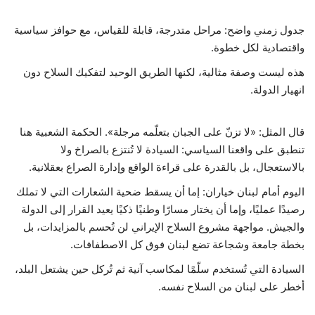
جدول زمني واضح: مراحل متدرجة، قابلة للقياس، مع حوافز سياسية
واقتصادية لكل خطوة.
هذه ليست وصفة مثالية، لكنها الطريق الوحيد لتفكيك السلاح دون
انهيار الدولة.
قال المثل: «لا تزنّ على الجبان بتعلّمه مرجلة». الحكمة الشعبية هنا
تنطبق على واقعنا السياسي: السيادة لا تُنتزع بالصراخ ولا
بالاستعجال، بل بالقدرة على قراءة الواقع وإدارة الصراع بعقلانية.
اليوم أمام لبنان خياران: إما أن يسقط ضحية الشعارات التي لا تملك
رصيدًا عمليًا، وإما أن يختار مسارًا وطنيًا ذكيًا يعيد القرار إلى الدولة
والجيش. مواجهة مشروع السلاح الإيراني لن تُحسم بالمزايدات، بل
بخطة جامعة وشجاعة تضع لبنان فوق كل الاصطفافات.
السيادة التي تُستخدم سلّمًا لمكاسب آنية ثم تُركل حين يشتعل البلد،
أخطر على لبنان من السلاح نفسه.