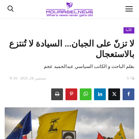
كتّابنا
لا تزنّ على الجبان… السيادة لا تُنتزع
الأخبار
بالاستعجال
كتّابنا
بقلم الباحث و الكاتب السياسي عبدالحميد عجم
السعودية
0
سبتمبر 28, 2025 - 15:36
اقتصاد
علوم وتكنولوجيا
رياضة
فيديو