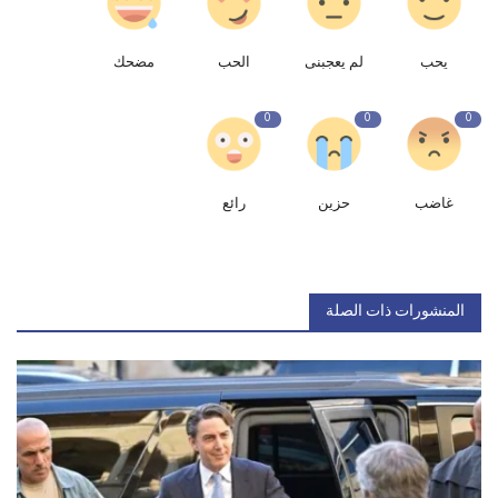
يحب
لم يعجبنى
الحب
مضحك
0
0
0
غاضب
حزين
رائع
المنشورات ذات الصلة