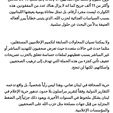
وأكثر من 11 ألف جريح كما انه لا يزال هناك عدد من المفقودين. هذه
الكوارث ليست مجرد أرقام، بل تمثل معاناة يومية يعيشها اللبنانيون
بسبب السياسات العدائية لحزب الله، الذي يتبنى خطاباً يبرر أفعاله
العنيفة بدلاً من البحث عن حلول سلمية.
ولا يمكننا نسيان المحاولات السابقة لتكميم الإعلاميين المستقلين،
مثلما حدث في حالات متعددة حيث تعرض صحفيون للتهديد المباشر أو
غير المباشر بسبب تغطيتهم لملفات حساسة تتعلق بالحزب. تصريحات
عفيف تأتي كجزء من هذه الحملة التي تهدف إلى ترهيب الصحفيين
واسكاتهم، لكنها لن تنجح.
حرية الصحافة في لبنان تعاني، وهذا ليس رأياً شخصياً، بل واقع تدعمه
التقارير الدولية. وفقاً لتقرير مراسلون بلا حدود، تدهور حرية الإعلام في
لبنان بشكل ملحوظ في السنوات الأخيرة، ويعود ذلك جزئياً إلى الضغط
المتزايد من قِبَل جهات مسلحة مثل حزب الله على الصحفيين
والمؤسسات الإعلامية.