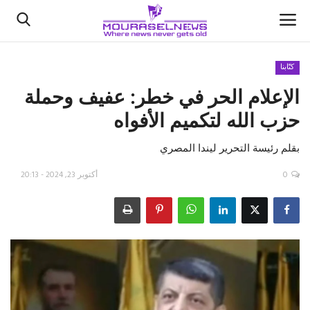
كتّابنا
الإعلام الحر في خطر: عفيف وحملة
الأخبار
حزب الله لتكميم الأفواه
كتّابنا
بقلم رئيسة التحرير ليندا المصري
السعودية
0
أكتوبر 23, 2024 - 20:13
اقتصاد
علوم وتكنولوجيا
رياضة
فيديو