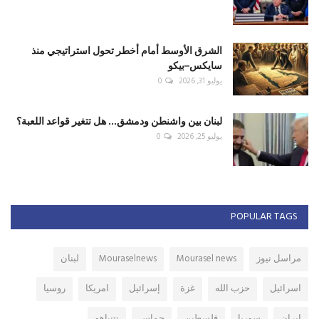
الشرق الأوسط أمام أخطر تحول استراتيجي منذ
سايكس–بيكو
يوليو 31, 2026
0
لبنان بين واشنطن ودمشق... هل تتغير قواعد اللعبة؟
يوليو 25, 2026
0
POPULAR TAGS
مراسل نيوز
Mourasel news
Mouraselnews
لبنان
اسرائيل
حزب الله
غزة
إسرائيل
امريكا
روسيا
ايران
سوريا
فلسطين
حماس
نتنياهو