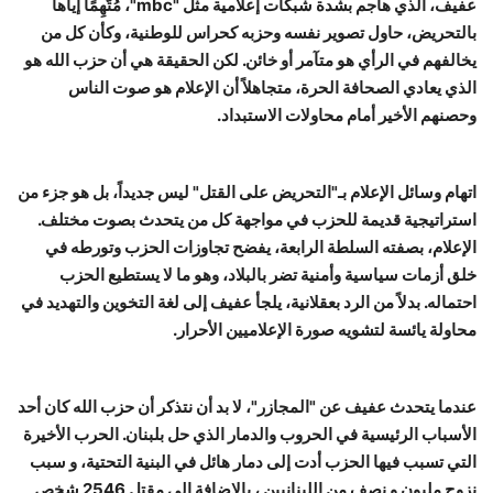
عفيف، الذي هاجم بشدة شبكات إعلامية مثل "mbc"، مُتَّهِمًا إياها
بالتحريض، حاول تصوير نفسه وحزبه كحراس للوطنية، وكأن كل من
يخالفهم في الرأي هو متآمر أو خائن. لكن الحقيقة هي أن حزب الله هو
الذي يعادي الصحافة الحرة، متجاهلاً أن الإعلام هو صوت الناس
وحصنهم الأخير أمام محاولات الاستبداد.
اتهام وسائل الإعلام بـ"التحريض على القتل" ليس جديداً، بل هو جزء من
استراتيجية قديمة للحزب في مواجهة كل من يتحدث بصوت مختلف.
الإعلام، بصفته السلطة الرابعة، يفضح تجاوزات الحزب وتورطه في
خلق أزمات سياسية وأمنية تضر بالبلاد، وهو ما لا يستطيع الحزب
احتماله. بدلاً من الرد بعقلانية، يلجأ عفيف إلى لغة التخوين والتهديد في
محاولة يائسة لتشويه صورة الإعلاميين الأحرار.
عندما يتحدث عفيف عن "المجازر"، لا بد أن نتذكر أن حزب الله كان أحد
الأسباب الرئيسية في الحروب والدمار الذي حل بلبنان. الحرب الأخيرة
التي تسبب فيها الحزب أدت إلى دمار هائل في البنية التحتية، و سبب
نزوح مليون و نصف من اللبنانيين ، بالإضافة إلى مقتل 2546 شخص