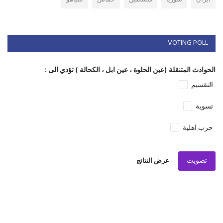
VOTING POLL
الحوادث المتنقلة (عين الحلوة ، عين ابل ، الكحالة ) تؤدي الى :
التقسيم
تسوية
حرب اهلية
تصويت
عرض النتائج