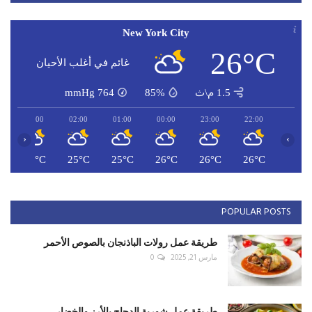
New York City
26°C
غائم في أغلب الأحيان
1.5 م\ث
85%
764
mmHg
03:00
02:00
01:00
00:00
23:00
22:00
‹
›
C
25°C
25°C
25°C
26°C
26°C
26°C
POPULAR POSTS
طريقة عمل رولات الباذنجان بالصوص الأحمر
مارس 21, 2025
0
طريقة عمل شوربة الدجاج بالأرز والخضار