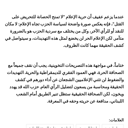
عندما يزعم عفيف أن حرية الإعلام "لا تمنح الحصانة للتحريض على
القتل"، فإنه يعكس صورة واضحة لسياسة الحزب تجاه الإعلام: لا مكان
للنقد أو للرأي الآخر، وكل من يختلف مع سردية الحزب هو بالضرورة
متآمر. لكن الإعلام الحر لن يخضع لمثل هذه التهديدات، و سيتواصل في
كشف الحقيقة مهما كانت الظروف.
ختاماً، في مواجهة هذه التصريحات التخوينية، يجب أن نقف جميعاً مع
الصحافة الحرة، فهي العمود الفقري للديمقراطية والحرية. التهديدات
والضغوط لن تثني الإعلاميين الشجعان عن أداء دورهم في كشف
الحقيقة ومحاسبة من يسعون لتضليل الرأي العام. حزب الله قد يهدد
ويخون، لكن الصحافة الحقيقية ستظل تنير الطريق أمام الشعب
اللبناني، مدافعة عن حريته وحقه في المعرفة.
العلامات: