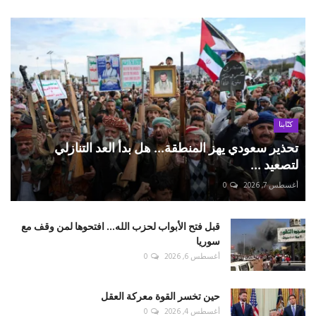
كتّابنا
تحذير سعودي يهز المنطقة... هل بدأ العد التنازلي
لتصعيد ...
أغسطس 7, 2026
0
قبل فتح الأبواب لحزب الله... افتحوها لمن وقف مع
سوريا
أغسطس 6, 2026
0
حين تخسر القوة معركة العقل
أغسطس 4, 2026
0