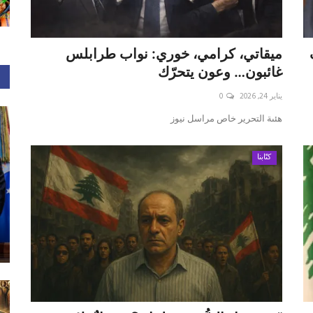
ميقاتي، كرامي، خوري: نواب طرابلس
غائبون… وعون يتحرّك
يناير 24, 2026
0
هئىة التحرير خاص مراسل نيوز
كتّابنا