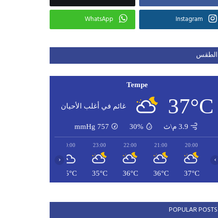
WhatsApp
Instagram
الطقس
Tempe
37°C
غائم في أغلب الأحيان
3.9 م\ث
30%
757
mmHg
02:00
01:00
00:00
23:00
22:00
21:00
20:00
‹
›
33°C
34°C
35°C
35°C
36°C
36°C
37°C
POPULAR POSTS