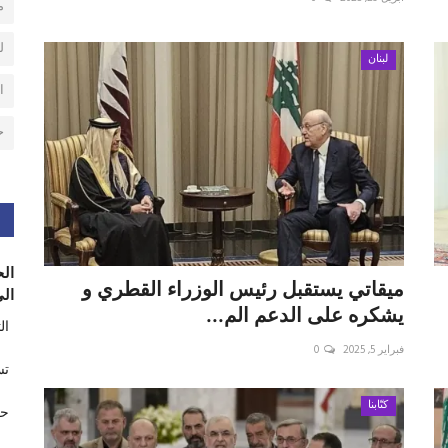
م
ل
لبنان
ا
ح
الح
ميقاتي يستقبل رئيس الوزراء القطري و
الى
يشكره على الدعم الم...
ال
فبراير 5, 2025
0
تس
كتّابنا
حر