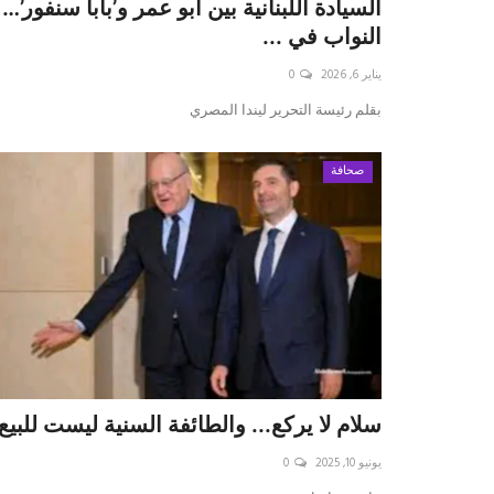
السيادة اللبنانية بين أبو عمر و’بابا سنفور’…
النواب في ...
يناير 6, 2026
0
بقلم رئيسة التحرير ليندا المصري
صحافة
سلام لا يركع... والطائفة السنية ليست للبيع
يونيو 10, 2025
0