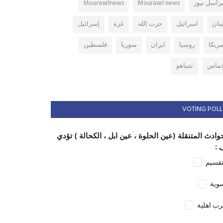
راسل نيوز
Mourasel news
Mouraselnews
بنان
اسرائيل
حزب الله
غزة
إسرائيل
مريكا
روسيا
ايران
سوريا
فلسطين
ماس
نتنياهو
VOTING POLL
وادث المتنقلة (عين الحلوة ، عين ابل ، الكحالة ) تؤدي
 :
تقسيم
وية
ب اهلية