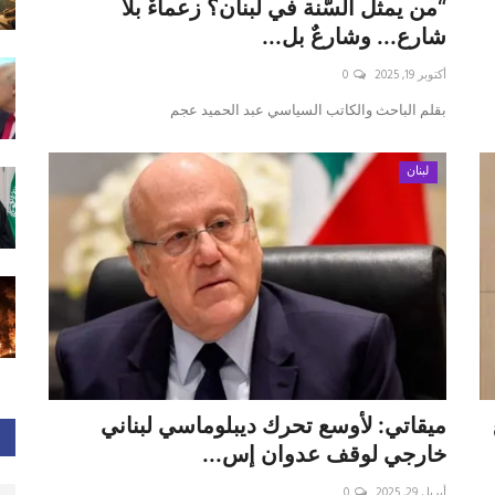
“من يمثل السُّنة في لبنان؟ زعماءٌ بلا
شارع... وشارعٌ بل...
أكتوبر 19, 2025
0
بقلم الباحث والكاتب السياسي عبد الحميد عجم
لبنان
ميقاتي: لأوسع تحرك ديبلوماسي لبناني
خارجي لوقف عدوان إس...
أبريل 29, 2025
0