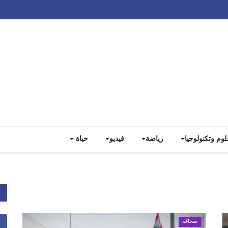
Track all markets on TradingView
لوم وتكنولوجيا
رياضة
فيديو
حياة
صحافة