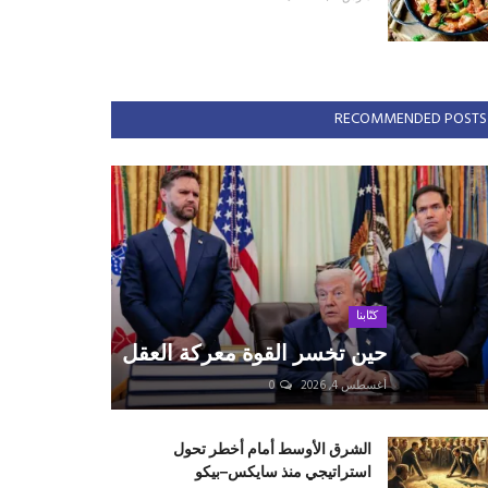
RECOMMENDED POSTS
كتّابنا
حين تخسر القوة معركة العقل
أغسطس 4, 2026
0
الشرق الأوسط أمام أخطر تحول
استراتيجي منذ سايكس–بيكو