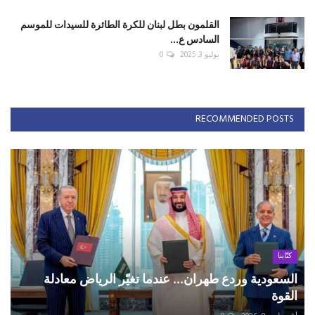
القلمون بطل لبنان للكرة الطائرة للسيدات للموسم
السادس ع...
يوليو 3, 2025
0
RECOMMENDED POSTS
كتّابنا
السعودية وردع طهران... عندما تغيّر الرياض معادلة
القوة