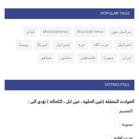
POPULAR TAGS
مراسل نيوز
Mourasel news
Mouraselnews
لبنان
اسرائيل
حزب الله
غزة
إسرائيل
امريكا
روسيا
ايران
سوريا
فلسطين
حماس
نتنياهو
VOTING POLL
الحوادث المتنقلة (عين الحلوة ، عين ابل ، الكحالة ) تؤدي الى :
التقسيم
تسوية
حرب اهلية