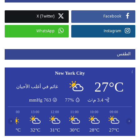
X (Twitter)
Facebook
WhatsApp
Instagram
الطقس
New York City
27°C
غائم في أغلب الأحيان
3.4 م\ث
77%
763
mmHg
14:00
13:00
12:00
11:00
10:00
09:00
‹
›
C
32°C
32°C
31°C
30°C
28°C
27°C