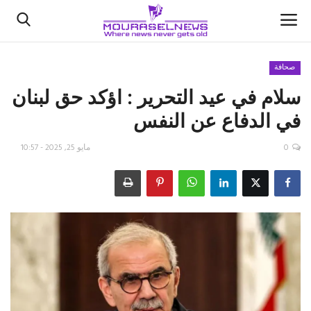
صحافة
سلام في عيد التحرير : اؤكد حق لبنان
الأخبار
في الدفاع عن النفس
كتّابنا
0
مايو 25, 2025 - 10:57
السعودية
اقتصاد
علوم وتكنولوجيا
رياضة
فيديو