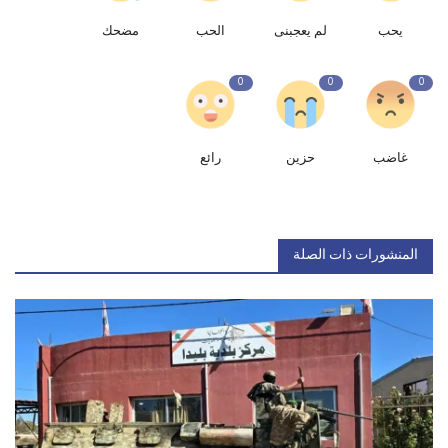
يحب
لم يعجبنى
الحب
مضحك
0
0
0
غاضب
حزين
رائع
المنشورات ذات الصلة