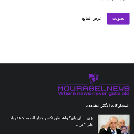
تصويت
عرض النتائج
المشاركات الأكثر مشاهدة
برّي... باي باي؟ واشنطن تكسر جدار الصمت: عقوبات
على "عر...