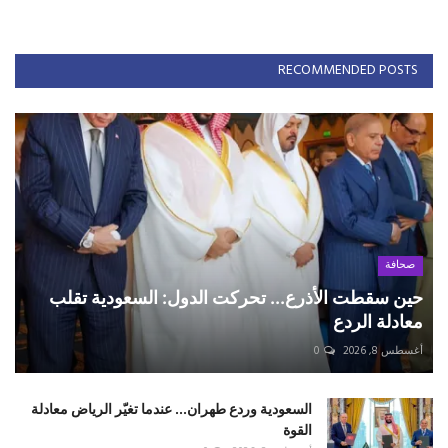
RECOMMENDED POSTS
صحافة
حين سقطت الأذرع... تحركت الدول: السعودية تقلب
معادلة الردع
أغسطس 8, 2026
0
السعودية وردع طهران... عندما تغيّر الرياض معادلة
القوة