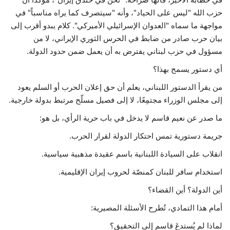
حزب الله "ليس على الحياد"، وأنه "سيتصرف كما يراه مناسباً" في
مواجهة ما سماه "العدوان الإسرائيلي الأميركي". كلام يبدو أقرب إلى
بيان حرب صادر من ضابط في الحرس الثوري الإيراني، لا من
مسؤول في حزب لبناني يفترض به أن يعمل ضمن حدود الدولة.
أي دستور يسمح بهذا؟
من يقرأ الدستور اللبناني، يعلم أن حق إعلان الحرب أو السلم يعود
إلى مجلس الوزراء مجتمِعًا، لا إلى فصيل مسلّح مرتبط بدولة خارجية.
ما صدر عن نعيم قاسم لا يدخل في باب حرية الرأي، بل هو:
جريمة دستورية تمس احتكار الدولة لقرار الحرب.
انقلاب على السيادة اللبنانية باسم عقيدة مذهبية سياسية.
استخدام سافر للبنان كمنصّة لحروب إيران الإقليمية.
أين الدولة؟ أين القضاء؟
أمام هذا التمادي، تُطرح الأسئلة المصيرية:
لماذا لم يُستدعَ قاسم إلى التحقيق؟