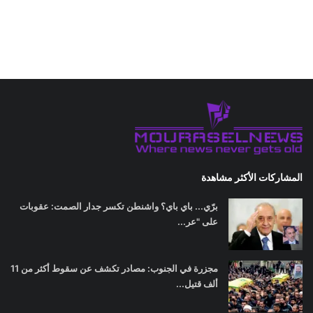
المشاركات الأكثر مشاهدة
برّي... باي باي؟ واشنطن تكسر جدار الصمت: عقوبات
على "عر...
مجزرة في الجنوب: مصادر تكشف عن سقوط أكثر من 11
ألف قتيل...