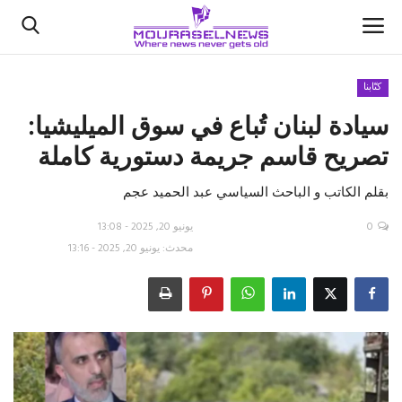
كتّابنا
‎سيادة لبنان تُباع في سوق الميليشيا:
الأخبار
تصريح قاسم جريمة دستورية كاملة
كتّابنا
بقلم الكاتب و الباحث السياسي عبد الحميد عجم
السعودية
0
يونيو 20, 2025 - 13:08
محدث: يونيو 20, 2025 - 13:16
اقتصاد
علوم وتكنولوجيا
رياضة
فيديو