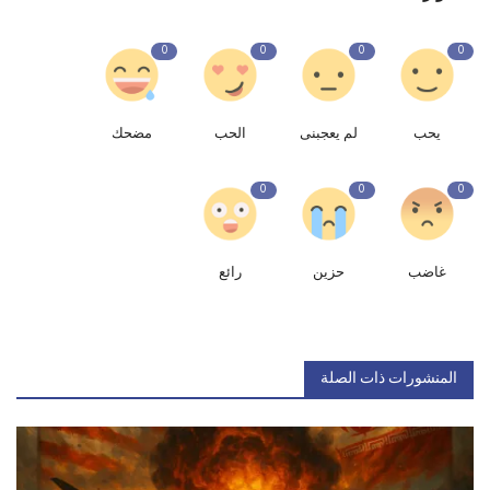
0
0
0
0
يحب
لم يعجبنى
الحب
مضحك
0
0
0
غاضب
حزين
رائع
المنشورات ذات الصلة