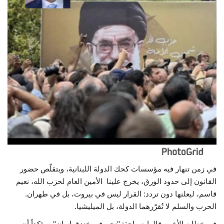
حياة
في زمن تنهار فيه مؤسسات كحك الدولة اللبنانية، ويتقلّص حضور
القانون إلى حدود الورق، يخرج علينا
الأمين العام لحزب الله، نعيم
قاسم، ليعلنها دون تردد: القرار ليس في بيروت، بل في طهران.
الحرب والسلم لا تُقرّرهما الدولة، بل الميليشيا.
في خطابه الأخير، قالها صراحة: "نحن في خندق إيران"، مؤكداً أن