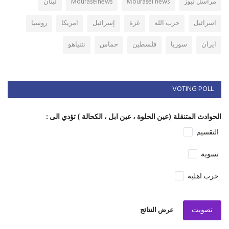
مراسل نيوز
Mourasel news
Mouraselnews
لبنان
اسرائيل
حزب الله
غزة
إسرائيل
امريكا
روسيا
ايران
سوريا
فلسطين
حماس
نتنياهو
VOTING POLL
الحوادث المتنقلة (عين الحلوة ، عين ابل ، الكحالة ) تؤدي الى :
التقسيم
تسوية
حرب اهلية
تصويت
عرض النتائج