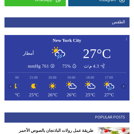
WhatsApp
Instagram
الطقس
New York City
27°C
أمطار
4.3 م\ث
75%
761
mmHg
22:00
21:00
20:00
19:00
18:00
17:00
‹
›
C
25°C
25°C
26°C
26°C
25°C
27°C
POPULAR POSTS
طريقة عمل رولات الباذنجان بالصوص الأحمر