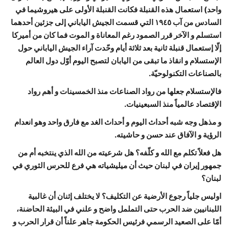
واحد) استعمال هذه القنبلة فكانت القنبلة الأولى على هيروشيما في
السادس من آب ١٩٤٥ التي قسمت الجيش الياباني إلى جزئين أحدهما
استسلم و الآخر قرر الصمود رغم المعاناة و الموت فما كان من أميركا
إلّا إستعمال قنبلة ثانية بعد ثلاثة أيام وحّدت آراء الجيش الياباني حول
الإستسلام و انقاذ ما تبقى من اليابان لتصبح اليوم أوّل دول العالم
بالصناعات التكنولوحيّة.
فالإستسلام جعلها من رواد الصناعات منذ الخمسينات و أهم رواد
الإقتصاد عالمياً منذ السبعينيات.
و مذهل وجه شبه أحداث اليوم و أحداث الغد مع فارق واحد وهو انعدام
الرؤية و الآفاق عند حسن و حاشيته.
هل فعلاً تكلم مع الله و كلّفه؟ هل شرعيته من الله الذي ينتخبه أم من
جمهور إيران في لبنان حيث أن ميليشياته هي فرع للحرس الثوري في
لبنان؟
اوليس جلياً رجوع الأرضية عن التكليف؟ لا يختلف إثنان أن غالبية
اللبنانيين ضد الحرب حتى التململ واضح و علني في البيئة الحاضنة،
أمّا على الصعيد الرسمي فرئيس الحكومة جاهر علناً أن قرار الحرب و