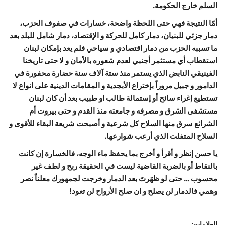
السلم خارج الحكومة.
أمّا النتيجة فهي حتى اللحظة واضحة، خسارات في صفوف الحزب،
دمار جزئي للبنيان، دمار كامل للحركة و الإقتصاد، دمار شامل للبلد بعد
ما تسببه الحزب من دمار اقتصادي و سياحي فلم يعد بإمكان لبنان
استقطاب أي مستثمر أجنبي لعدم شعوره بالأمان و لا حتى تاريخنا
الفينيقي النابض الذي يستمر منذ ستة آلاف سنة حضارة محفورة في
الدامور و جبيل مروراً بإختراع الأبجدية و المقامات الدينية على انواع لا
تستطيع إغراء سائح أو إستمالة طالب او طبيب بعد أن كان لبنان
مستشفى الشرق و مصرفه و جامعته منذ القدم و حتى بيروت أم
الشرائع سرق منها السلاح كل شرعية و أصبحت شريعة البقاء للأقوى و
السلاح المتفلت الذي أرعب شوارعها.
يا حسن إنظر و أقرأ و أخرج بما يحفظ ماء الوجه، فالخسارة إن كانت
بالنقاط أو بالضربة القاضية ليست في الحقيقة ربح و لطف غير
محسوب … حتى لو ظهَرتَ بعد الدمار وخرجت لجمهورك معلناً نصر
وهمي فالدمار لن يصلح و ان صلح الأرواح لن تعود!
العلامات: