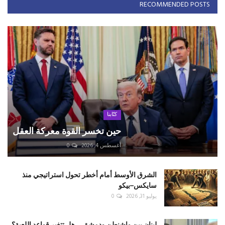
RECOMMENDED POSTS
كتّابنا
حين تخسر القوة معركة العقل
أغسطس 4, 2026
0
الشرق الأوسط أمام أخطر تحول استراتيجي منذ
سايكس–بيكو
يوليو 31, 2026
0
لبنان بين واشنطن ودمشق... هل تتغير قواعد اللعبة؟