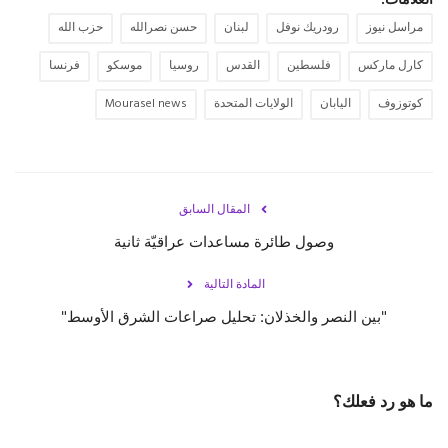
مراسل نيوز
رودريك نوفل
لبنان
حسن نصرالله
حزب الله
كارل ماركس
فلسطين
القدس
روسيا
موسكو
فرنسا
كوتوزوف
اليابان
الولايات المتحدة
Mourasel news
المقال السابق
وصول طائرة مساعدات عراقيّة ثانية
المادة التالية
"بين النصر والخذلان: تحليل صراعات الشرق الأوسط"
ما هو رد فعلك؟