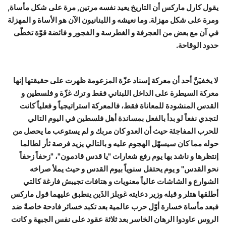
يقول كارل ماركس أن التاريخ يعيد نفسه مرتين, مرة على شكل مأساة,
ومرة على شكل مهزلة. وما نعيشه و اللبنانيون الآن هو الأساة و المهزلة
في آن مع بعض من العجرفة و الغطرسة و الفجور و فائضة قوّة تخطّى
حدود الوقاحة.
لا يخفيَنَّ أحد أن معركة إسناد عزّة المزعومة ظهرت على حقيقتها إنها
معركة السيطرة على الداخل اللبناني فقط و ترك غزّة و فلسطين و
القدس المنشودة للمعاناة فقط، فالمعركة استراتيجياً و فعلياً كانت
لتجدي نفعاً لو بدأ بالفعل بمساندة أهل فلسطين في اليوم التالي
للحرب المفاجئة حيث أن العدو كان مربك و لم يستوعب ما يحصل من
حوله مما كان سيسهّل الهجوم عليه و بالتالي يزيد فرصة ثأر لطالما
إنتظرها و ناشد بها يوم رفع شعارات "يا قدس قادمون"، "زحفاً زحفاً
نحو القدس" و يوم يحتفل سنوياً بيوم القدس و حيث يملأ صراخه
الشوارع و الشاشات عالياً معنويات و هتافات تجيبش فارغة كالتي
أطلقها هتلر و قبله وزير دعايته غوبلز الذَين ينطبق عليهما قول ماركس
فبعد مأساة خسارة أوّل حرب عالمية بعد تكبد خسائر فادحة خاصةً ضد
الروس عاودوا الرهان الخاسر بعد ثلاثة عقود على نفس الجبهة و كانت