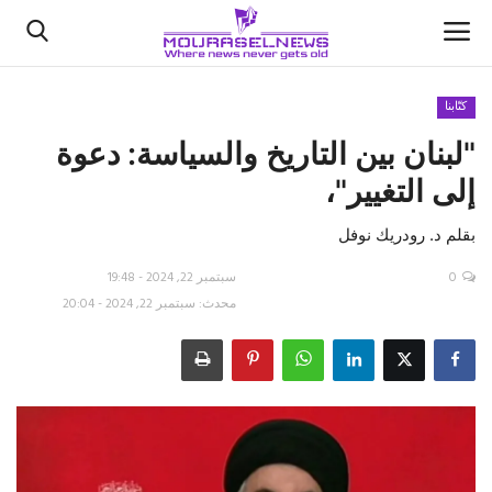
كتّابنا
"لبنان بين التاريخ والسياسة: دعوة
الأخبار
إلى التغيير"،
كتّابنا
بقلم د. رودريك نوفل
السعودية
0
سبتمبر 22, 2024 - 19:48
محدث: سبتمبر 22, 2024 - 20:04
اقتصاد
علوم وتكنولوجيا
رياضة
فيديو