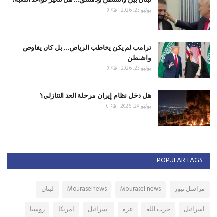
يوليو 25, 2026
0
ترامب لم يكن يخاطب الرياض... بل كان يفاوض
واشنطن
يوليو 25, 2026
0
هل دخل نظام إيران مرحلة العد التنازلي؟
يوليو 24, 2026
0
POPULAR TAGS
مراسل نيوز
Mourasel news
Mouraselnews
لبنان
اسرائيل
حزب الله
غزة
إسرائيل
امريكا
روسيا