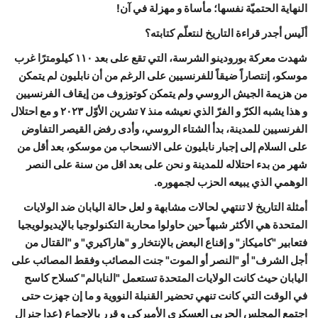
النهاية الحتميّة نفسها؛ مأساة و مهزلة في آن!
ألَيس أجدر قراءة التاريخ لنتعلّم كتابته؟
شهدت معركة بورودينو الشرسة، التي تقع على بعد ١١٠ كيلومترًا غرب
موسكو، إنتصاراً ضيقاً للفرنسيين على الرغم من أن نابليون لم يتمكن
من هزيمة الجيش الروسي ولم يتمكن كوتوزوف من إيقاف الفرنسيين
و هذا يشبه الكرّ و الفرّ الذي نعيشه منذ ٧ تشرين الأوّل ٢٠٢٣ و مع احتلال
الفرنسيين للمدينة، بدأ الشتاء الروسي، وأدى رفض القيصر التفاوض
على السلام إلى إجبار نابليون على الانسحاب من موسكو، بعد أقل من
شهر من بدء احتلاله للمدينة و نحن على بعد اقل من سنة على النصر
الوهمي الذي يبيعه الحزب لجمهوره.
أمثلة التاريخ لا تنتهي لحالات مشابهة و لعل حالة اليابان ضد الولايات
المتحدة هي الأكثر شبهاً حين حاولوا محاربة التكنولوجيا بالإيديولويجيا
فتعابير "كاميكاز" و إقناع البعض بالإنتخار و "هاراكيري" و "القتال من
أجل الشرف" أو "النصر أو الموت" جنت المصائب وفقط المصائب على
اليابان حيث كانت الولايات المتحدة تستعمل "النابالم" كسلاح كاسح
في الوقت التي كانت تنهي تحضير القنبلة النووية و ما إن جهزت حتى
اجتمع المجلس الحربي العسكري الأميركي و قرر بالإجماع (عدا جنرال