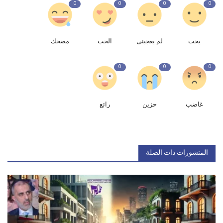
0
0
0
0
يحب
لم يعجبنى
الحب
مضحك
0
0
0
غاضب
حزين
رائع
المنشورات ذات الصلة