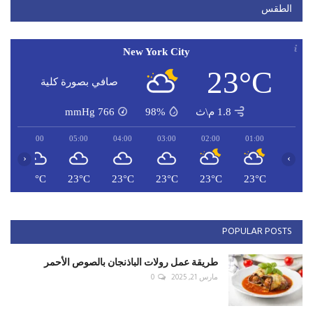
الطقس
New York City
23°C
صافي بصورة كلية
1.8 م\ث
98%
766
mmHg
06:00
05:00
04:00
03:00
02:00
01:00
‹
›
C
23°C
23°C
23°C
23°C
23°C
23°C
POPULAR POSTS
طريقة عمل رولات الباذنجان بالصوص الأحمر
مارس 21, 2025
0