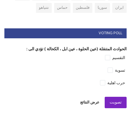
ايران
سوريا
فلسطين
حماس
نتنياهو
VOTING POLL
الحوادث المتنقلة (عين الحلوة ، عين ابل ، الكحالة ) تؤدي الى :
التقسيم
تسوية
حرب اهلية
تصويت
عرض النتائج