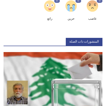
0
0
0
غاضب
حزين
رائع
المنشورات ذات الصلة