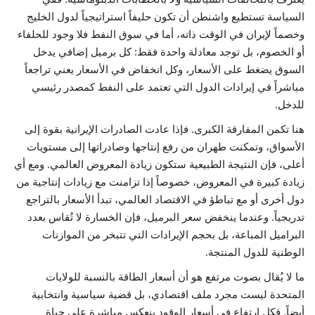
السياسة تستطيع واشنطن أن تكون حليفاً استراتيجياً لدول الخليج
وخصماً لإيران في الوقت ذاته، أما في سوق النفط فلا وجود للحلفاء
أو الخصوم، بل توجد معادلة واحدة فقط: كل برميل إضافي يدخل
السوق يضغط على الأسعار، وكل انخفاض في الأسعار يعني تراجعاً
مباشراً في إيرادات الدول التي تعتمد على النفط كمصدر رئيسي
للدخل.
هنا تكمن المفارقة الكبرى. فإذا عادت الصادرات الإيرانية بقوة إلى
الأسواق، وتمكنت طهران من رفع إنتاجها وصادراتها إلى مستويات
أعلى، فإن النتيجة الطبيعية ستكون زيادة المعروض العالمي. ومع أي
زيادة كبيرة في المعروض، خصوصاً إذا تزامنت مع زيادات إنتاجية من
دول أخرى أو مع تباطؤ في الاقتصاد العالمي، تبدأ الأسعار بالتراجع
تدريجياً. وعندما ينخفض سعر البرميل، فإن الخسارة لا تُقاس بعدد
البراميل المباعة، بل بحجم الإيرادات التي تتبخر من الموازنات
الوطنية للدول المنتجة.
ما لا يُقال بصوت مرتفع هو أن أسعار الطاقة بالنسبة للولايات
المتحدة ليست مجرد ملف اقتصادي، بل قضية سياسية وانتخابية
أيضاً. فكل ارتفاع في أسعار الوقود ينعكس مباشرة على حياة