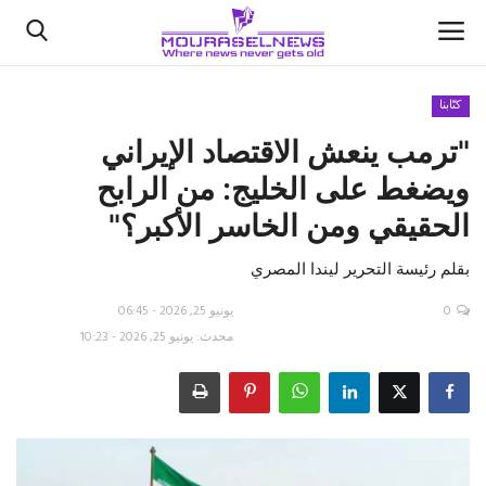
كتّابنا
"ترمب ينعش الاقتصاد الإيراني
الأخبار
ويضغط على الخليج: من الرابح
كتّابنا
الحقيقي ومن الخاسر الأكبر؟"
السعودية
بقلم رئيسة التحرير ليندا المصري
اقتصاد
0
يونيو 25, 2026 - 06:45
محدث: يونيو 25, 2026 - 10:23
علوم وتكنولوجيا
رياضة
فيديو