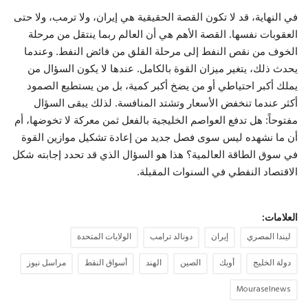
في النهاية، قد لا تكون القصة الحقيقية هي إيران، ولا ترمب، ولا حتى
العقوبات نفسها. القصة الأهم هي أن العالم ربما ينتقل من مرحلة
الخوف من نقص النفط إلى مرحلة القلق من فائض النفط. وعندما
يحدث ذلك، يتغير ميزان القوة بالكامل. عندها لا يكون السؤال من
يملك أكبر احتياطي أو من يضخ أكبر كمية، بل من يستطيع الصمود
أكثر عندما تنخفض الأسعار وتشتد المنافسة. لذلك يبقى السؤال
مفتوحاً: هل تدفع العواصم الخليجية بالفعل ثمن معركة لا تخوضها، أم
أن ما نشهده ليس سوى فصل جديد من إعادة تشكيل موازين القوة
في سوق الطاقة العالمية؟ هذا هو السؤال الذي قد تحدد إجابته شكل
الاقتصاد النفطي في السنوات المقبلة.
العلامات:
ليندا المصري
إيران
دونالد ترامب
الولايات المتحدة
دولة الخليج
أوبك
الصين
الهند
أسواق النقط
مراسل نيوز
Mouraselnews