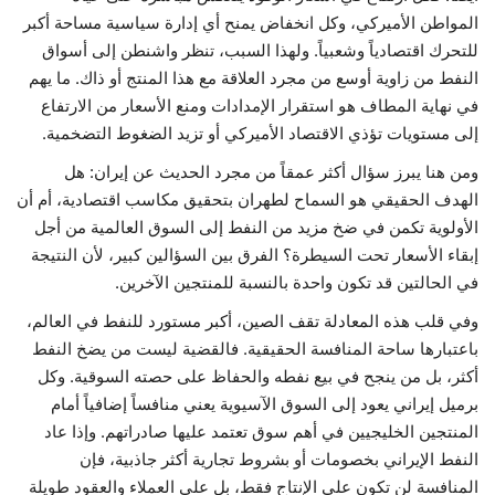
المواطن الأميركي، وكل انخفاض يمنح أي إدارة سياسية مساحة أكبر
للتحرك اقتصادياً وشعبياً. ولهذا السبب، تنظر واشنطن إلى أسواق
النفط من زاوية أوسع من مجرد العلاقة مع هذا المنتج أو ذاك. ما يهم
في نهاية المطاف هو استقرار الإمدادات ومنع الأسعار من الارتفاع
إلى مستويات تؤذي الاقتصاد الأميركي أو تزيد الضغوط التضخمية.
ومن هنا يبرز سؤال أكثر عمقاً من مجرد الحديث عن إيران: هل
الهدف الحقيقي هو السماح لطهران بتحقيق مكاسب اقتصادية، أم أن
الأولوية تكمن في ضخ مزيد من النفط إلى السوق العالمية من أجل
إبقاء الأسعار تحت السيطرة؟ الفرق بين السؤالين كبير، لأن النتيجة
في الحالتين قد تكون واحدة بالنسبة للمنتجين الآخرين.
وفي قلب هذه المعادلة تقف الصين، أكبر مستورد للنفط في العالم،
باعتبارها ساحة المنافسة الحقيقية. فالقضية ليست من يضخ النفط
أكثر، بل من ينجح في بيع نفطه والحفاظ على حصته السوقية. وكل
برميل إيراني يعود إلى السوق الآسيوية يعني منافساً إضافياً أمام
المنتجين الخليجيين في أهم سوق تعتمد عليها صادراتهم. وإذا عاد
النفط الإيراني بخصومات أو بشروط تجارية أكثر جاذبية، فإن
المنافسة لن تكون على الإنتاج فقط، بل على العملاء والعقود طويلة