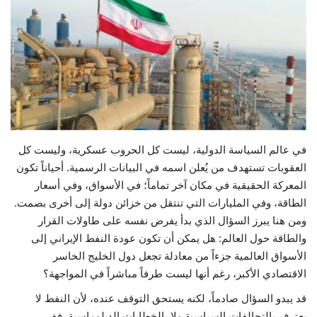
حياة
في عالم السياسة الدولية، ليست كل الحروب عسكرية، وليست كل
العقوبات تستهدف من يُعلن اسمه في البيانات الرسمية. أحياناً تكون
المعركة الحقيقية في مكان آخر تماماً؛ في الأسواق، وفي أسعار
الطاقة، وفي المليارات التي تنتقل من خزائن دولة إلى أخرى بصمت.
ومن هنا يبرز السؤال الذي بدأ يفرض نفسه على طاولات القرار
والطاقة حول العالم: هل يمكن أن تكون عودة النفط الإيراني إلى
الأسواق العالمية جزءاً من معادلة تجعل دول الخليج الخاسر
الاقتصادي الأكبر، رغم أنها ليست طرفاً مباشراً في المواجهة؟
قد يبدو السؤال صادماً، لكنه يستحق التوقف عنده، لأن النفط لا
يعترف بالتحالفات السياسية ولا بالخطابات الدبلوماسية. ففي