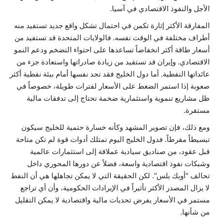
الأجل والنفوذ الاقتصادي في آسيا.
المفارقة الأكثر إثارة تكمن في احتمال تشكل واقع جديد تستفيد منه
أطراف مختلفة في الوقت نفسه. فالولايات المتحدة قد تستفيد من
أسعار طاقة أكثر انخفاضاً تساعدها على احتواء التضخم ودعم النمو
الاقتصادي. وإيران قد تستفيد من زيادة صادراتها واستعادة جزء من
عائداتها النفطية. أما دول الخليج فقد تجد نفسها أمام بيئة نفطية أكثر
صعوبة إذا استمر الضغط على الأسعار لفترات طويلة، خصوصاً في
ظل مشاريع تنموية واستثمارية ضخمة تحتاج إلى تدفقات مالية
مستقرة.
ومع ذلك، فإن تصوير المشهد وكأنه خسارة حتمية للخليج سيكون
تبسيطاً مفرطاً. فدول الخليج اليوم تمتلك أدوات قوة لم تكن متاحة
قبل عقود، من صناديق سيادية عملاقة إلى استثمارات عالمية
وشبكات نفوذ اقتصادية واسعة، فضلاً عن دورها المحوري داخل
تحالف "أوبك بلس". لكن الحقيقة التي لا يمكن تجاهلها هي أن النفط
لا يزال المصدر الأكثر تأثيراً في الإيرادات الحكومية، وأن أي تراجع
مستمر في الأسعار يفرض تحديات مالية واقتصادية لا يمكن التقليل
من شأنها.