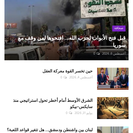
صحافة
قبل فتح الأبواب لحزب الله... افتحوها لمن وقف مع
سوريا
أغسطس 6, 2026
0
حين تخسر القوة معركة العقل
أغسطس 4, 2026
0
الشرق الأوسط أمام أخطر تحول استراتيجي منذ
سايكس–بيكو
يوليو 31, 2026
0
لبنان بين واشنطن ودمشق... هل تتغير قواعد اللعبة؟