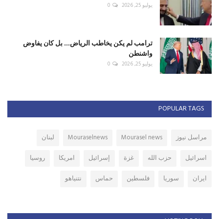
يوليو 25, 2026
0
ترامب لم يكن يخاطب الرياض... بل كان يفاوض
واشنطن
يوليو 25, 2026
0
POPULAR TAGS
مراسل نيوز
Mourasel news
Mouraselnews
لبنان
اسرائيل
حزب الله
غزة
إسرائيل
امريكا
روسيا
ايران
سوريا
فلسطين
حماس
نتنياهو