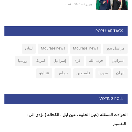
يوليو 25, 2026
0
POPULAR TAGS
مراسل نيوز
Mourasel news
Mouraselnews
لبنان
اسرائيل
حزب الله
غزة
إسرائيل
امريكا
روسيا
ايران
سوريا
فلسطين
حماس
نتنياهو
VOTING POLL
الحوادث المتنقلة (عين الحلوة ، عين ابل ، الكحالة ) تؤدي الى :
التقسيم