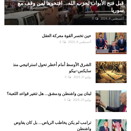
قبل فتح الأبواب لحزب الله... افتحوها لمن وقف مع
سوريا
أغسطس 6, 2026
0
حين تخسر القوة معركة العقل
أغسطس 4, 2026
0
الشرق الأوسط أمام أخطر تحول استراتيجي منذ
سايكس–بيكو
يوليو 31, 2026
0
لبنان بين واشنطن ودمشق... هل تتغير قواعد اللعبة؟
يوليو 25, 2026
0
ترامب لم يكن يخاطب الرياض... بل كان يفاوض
واشنطن