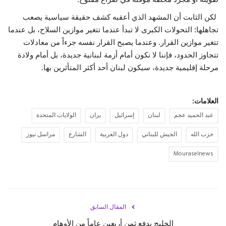
لكن الثابت أن المشهد الذي أعقبه كشف حقيقة سياسية يصعب
تجاهلها: التحولات الكبرى لا تبدأ عندما تتغير موازين السلاح، بل عندما
تتغير موازين القرار. وعندما يصبح القرار نفسه جزءاً من معادلات
تتجاوز الحدود، فإننا لا نكون أمام أزمة لبنانية جديدة، بل أمام ولادة
مرحلة إقليمية جديدة، سيكون لبنان أحد أكثر المتأثرين بها.
العلامات:
عبد الحميد عجم
لبنان
إسرائيل
يران
الولايات المتحدة
حزب الله
الجيش للبناني
دول العربية
الشارع
مراسل نيوز
Mouraselnews
المقال السابق
الخليج يدفع ثمن أربعين عاماً من الأوهام