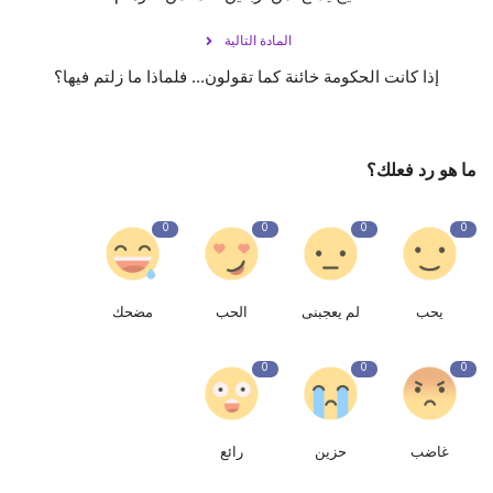
المادة التالية
إذا كانت الحكومة خائنة كما تقولون... فلماذا ما زلتم فيها؟
ما هو رد فعلك؟
0
0
0
0
يحب
لم يعجبنى
الحب
مضحك
0
0
0
غاضب
حزين
رائع