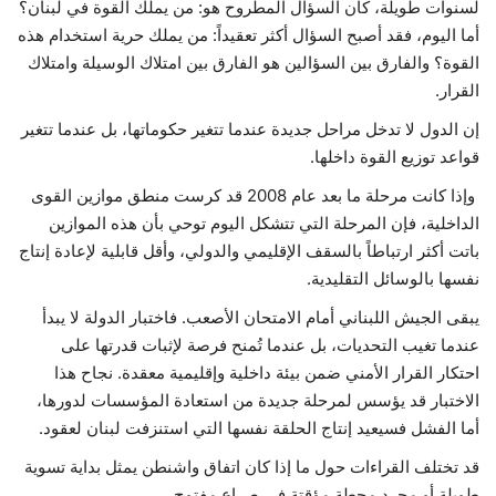
لسنوات طويلة، كان السؤال المطروح هو: من يملك القوة في لبنان؟
أما اليوم، فقد أصبح السؤال أكثر تعقيداً: من يملك حرية استخدام هذه
القوة؟ والفارق بين السؤالين هو الفارق بين امتلاك الوسيلة وامتلاك
القرار.
إن الدول لا تدخل مراحل جديدة عندما تتغير حكوماتها، بل عندما تتغير
قواعد توزيع القوة داخلها.
وإذا كانت مرحلة ما بعد عام 2008 قد كرست منطق موازين القوى
الداخلية، فإن المرحلة التي تتشكل اليوم توحي بأن هذه الموازين
باتت أكثر ارتباطاً بالسقف الإقليمي والدولي، وأقل قابلية لإعادة إنتاج
نفسها بالوسائل التقليدية.
يبقى الجيش اللبناني أمام الامتحان الأصعب. فاختبار الدولة لا يبدأ
عندما تغيب التحديات، بل عندما تُمنح فرصة لإثبات قدرتها على
احتكار القرار الأمني ضمن بيئة داخلية وإقليمية معقدة. نجاح هذا
الاختبار قد يؤسس لمرحلة جديدة من استعادة المؤسسات لدورها،
أما الفشل فسيعيد إنتاج الحلقة نفسها التي استنزفت لبنان لعقود.
قد تختلف القراءات حول ما إذا كان اتفاق واشنطن يمثل بداية تسوية
طويلة أو مجرد محطة مؤقتة في صراع مفتوح.