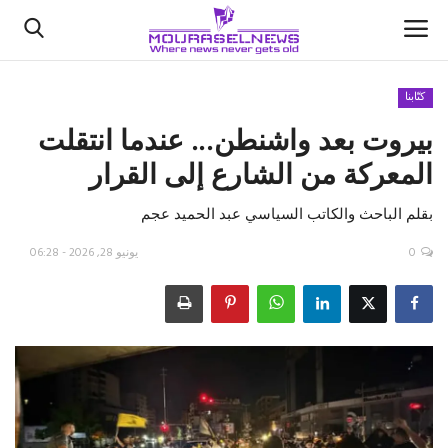
كتّابنا
بيروت بعد واشنطن... عندما انتقلت
الأخبار
المعركة من الشارع إلى القرار
كتّابنا
بقلم الباحث والكاتب السياسي عبد الحميد عجم
السعودية
0
يونيو 28, 2026 - 06:28
اقتصاد
علوم وتكنولوجيا
رياضة
فيديو