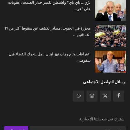
برّي... باي باي؟ واشنطن تكسر جدار الصمت: عقوبات
على "عر...
مجزرة في الجنوب: مصادر تكشف عن سقوط أكثر من 11
ألف قتيل...
اعترافات وئام وهاب تهز لبنان.. هل يتحرك القضاء قبل
سقوط...
وسائل التواصل الاجتماعي
اشترك في صحيفتنا الإخبارية