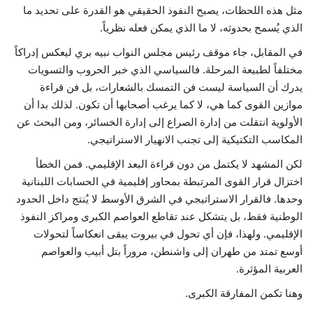
مثل هذه اللحظات، يصبح النفوذ الحقيقي هو القدرة على تحديد ما
الذي يُسمح بحدوثه، لا ما الذي يمكن فعله نظرياً.
في المقابل، جاء موقف رئيس مجلس النواب نبيه بري ليعكس إدراكاً
مختلفاً لطبيعة المرحلة. فالسياسي الذي خبر الحروب والتسويات
يدرك أن السياسة ليست فن التمسك بالشعارات، بل فن قراءة
موازين القوى كما هي، لا كما يرغب أصحابها أن تكون. لذلك بدا أن
الأولوية انتقلت من إدارة الصراع إلى إدارة الخسائر، ومن البحث عن
المكاسب التكتيكية إلى تجنب الانهيار الاستراتيجي.
لكن المشهد لا يكتمل من دون قراءة البعد الإقليمي. فمن الخطأ
اختزال قرار القوى المرتبطة بمحاور إقليمية في الحسابات اللبنانية
وحدها. فالقرار الاستراتيجي في الشرق الأوسط لا يُنتج داخل الحدود
الوطنية فقط، بل يتشكل عند تقاطع العواصم الكبرى ومراكز النفوذ
الإقليمي. ولهذا، فإن أي تحول في بيروت يبقى انعكاساً لتحولات
أوسع تمتد من طهران إلى واشنطن، مروراً بتل أبيب والعواصم
العربية المؤثرة.
وهنا تكمن المفارقة الكبرى.