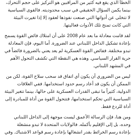
الخطأ الذي يقع فيه كثير من المراقبين هو التركيز على حجم التحرك،
بينما يكمن السؤال الحقيقي في سبب محدوديته. فالقوى السياسية
لا تتخلى عن أدواتها التي صنعت نفوذها لعقود إلا إذا تغيرت البيئة
التي كانت تمنح تلك الأدوات فعاليتها.
لقد قامت معادلة ما بعد عام 2008 على أن امتلاك فائض القوة يسمح
بإعادة تشكيل الداخل اللبناني عند الضرورة. أما اليوم، فإن المعادلة
تبدو مختلفة. ففائض القوة العسكرية لم يعد يعني بالضرورة فائضاً في
حرية القرار السياسي. وهذه هي النقطة التي تكشف التحول الأهم
في المشهد اللبناني.
ليس من الضروري أن يكون أي اتفاق قد سحب سلاح القوة، لكن من
الممكن أن يكون قد أعاد رسم حدود استخدامها. ففي العلاقات
الدولية، كثيراً ما تبقى القدرات العسكرية على حالها، بينما تتغير البيئة
السياسية التي تحكم استخدامها، فتتحول القوة من أداة للمبادرة إلى
أداة للردع فقط.
ومن هنا، فإن الرسالة الأعمق ليست موجهة إلى الداخل اللبناني
وحده، بل إلى الإقليم بأكمله. فالولايات المتحدة لا تبدو منشغلة
بإعادة رسم الخرائط بقدر انشغالها بإعادة رسم قواعد الاشتباك. وفي