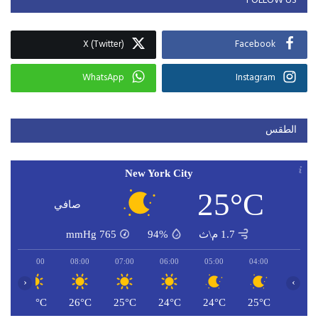
FOLLOW US
X (Twitter)
Facebook
WhatsApp
Instagram
الطقس
New York City
25°C
صافي
1.7 م\ث
94%
765
mmHg
09:00
08:00
07:00
06:00
05:00
04:00
‹
›
C
28°C
26°C
25°C
24°C
24°C
25°C