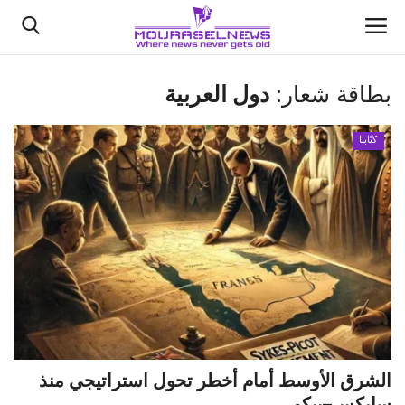
بطاقة شعار:
دول العربية
الأخبار
كتّابنا
كتّابنا
السعودية
اقتصاد
علوم وتكنولوجيا
رياضة
الشرق الأوسط أمام أخطر تحول استراتيجي منذ
فيديو
سايكس–بيكو