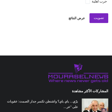
حرب اهلية
تصويت
عرض النتائج
المشاركات الأكثر مشاهدة
برّي... باي باي؟ واشنطن تكسر جدار الصمت: عقوبات
على "عر...