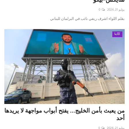
يوليو 31, 2026
0
حياة
بقلم اللواء اشرف ريفي نائب في البرلمان للبناني
كتّابنا
من يعبث بأمن الخليج... يفتح أبواب مواجهة لا يريدها
أحد
يوليو 21, 2026
0