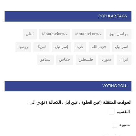
POPULAR TAGS
مراسل نيوز
Mourasel news
Mouraselnews
لبنان
اسرائيل
حزب الله
غزة
إسرائيل
امريكا
روسيا
ايران
سوريا
فلسطين
حماس
نتنياهو
VOTING POLL
الحوادث المتنقلة (عين الحلوة ، عين ابل ، الكحالة ) تؤدي الى :
التقسيم
تسوية