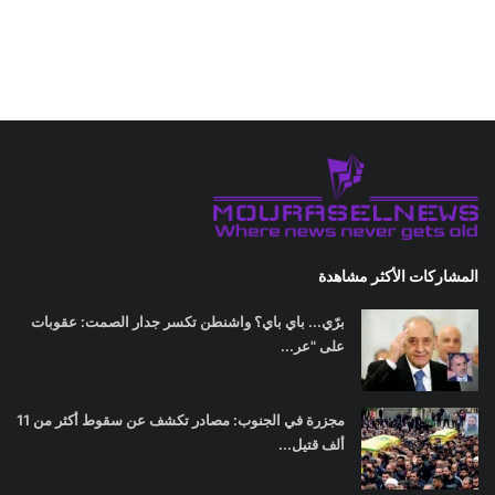
المشاركات الأكثر مشاهدة
برّي... باي باي؟ واشنطن تكسر جدار الصمت: عقوبات
على "عر...
مجزرة في الجنوب: مصادر تكشف عن سقوط أكثر من 11
ألف قتيل...