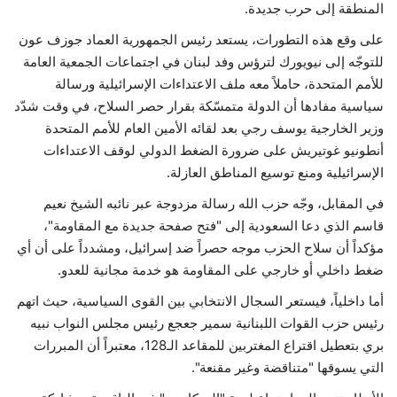
المنطقة إلى حرب جديدة.
على وقع هذه التطورات، يستعد رئيس الجمهورية العماد جوزف عون
للتوجّه إلى نيويورك لترؤس وفد لبنان في اجتماعات الجمعية العامة
للأمم المتحدة، حاملاً معه ملف الاعتداءات الإسرائيلية ورسالة
سياسية مفادها أن الدولة متمسّكة بقرار حصر السلاح، في وقت شدّد
وزير الخارجية يوسف رجي بعد لقائه الأمين العام للأمم المتحدة
أنطونيو غوتيريش على ضرورة الضغط الدولي لوقف الاعتداءات
الإسرائيلية ومنع توسيع المناطق العازلة.
في المقابل، وجّه حزب الله رسالة مزدوجة عبر نائبه الشيخ نعيم
قاسم الذي دعا السعودية إلى "فتح صفحة جديدة مع المقاومة"،
مؤكداً أن سلاح الحزب موجه حصراً ضد إسرائيل، ومشدداً على أن أي
ضغط داخلي أو خارجي على المقاومة هو خدمة مجانية للعدو.
أما داخلياً، فيستعر السجال الانتخابي بين القوى السياسية، حيث اتهم
رئيس حزب القوات اللبنانية سمير جعجع رئيس مجلس النواب نبيه
بري بتعطيل اقتراع المغتربين للمقاعد الـ128، معتبراً أن المبررات
التي يسوقها "متناقضة وغير مقنعة".