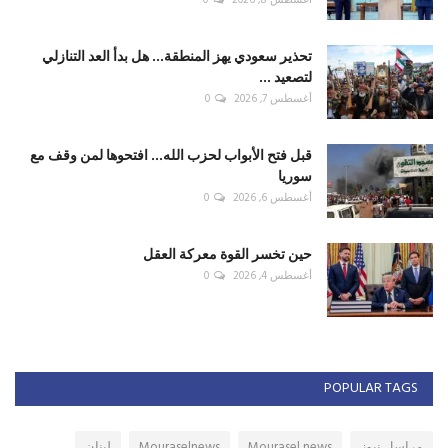
أغسطس 8, 2026
0
تحذير سعودي يهز المنطقة... هل بدأ العد التنازلي
لتصعيد ...
أغسطس 7, 2026
0
قبل فتح الأبواب لحزب الله... افتحوها لمن وقف مع
سوريا
أغسطس 6, 2026
0
حين تخسر القوة معركة العقل
أغسطس 4, 2026
0
POPULAR TAGS
مراسل نيوز
Mourasel news
Mouraselnews
لبنان