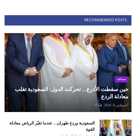
RECOMMENDED POSTS
صحافة
حين سقطت الأذرع... تحركت الدول: السعودية تقلب
معادلة الردع
أغسطس 8, 2026
0
السعودية وردع طهران... عندما تغيّر الرياض معادلة
القوة