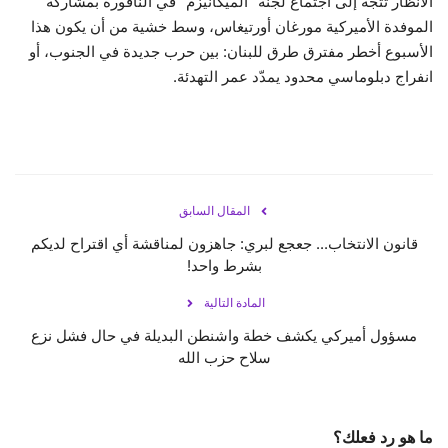
الأنظار تتجه إلى اجتماع لجنة "الميكانيزم" في الناقورة بمشاركة
الموفدة الأميركية مورغان أورتيغاس، وسط خشية من أن يكون هذا
الأسبوع أخطر مفترق طرق للبنان: بين حرب جديدة في الجنوب، أو
انفراج دبلوماسي محدود يمدّد عمر التهدئة.
المقال السابق
قانون الانتخاب... جعجع لبري: جاهزون لمناقشة أي اقتراح لديكم
بشرط واحد!
المادة التالية
مسؤول أميركي يكشف خطة واشنطن البديلة في حال فشل نزع
سلاح حزب الله
ما هو رد فعلك؟