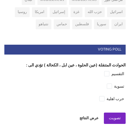
اسرائيل
حزب الله
غزة
إسرائيل
امريكا
روسيا
ايران
سوريا
فلسطين
حماس
نتنياهو
VOTING POLL
الحوادث المتنقلة (عين الحلوة ، عين ابل ، الكحالة ) تؤدي الى :
التقسيم
تسوية
حرب اهلية
تصويت
عرض النتائج