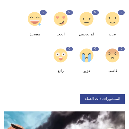
0
0
0
0
يحب
لم يعجبنى
الحب
مضحك
0
0
0
غاضب
حزين
رائع
المنشورات ذات الصلة