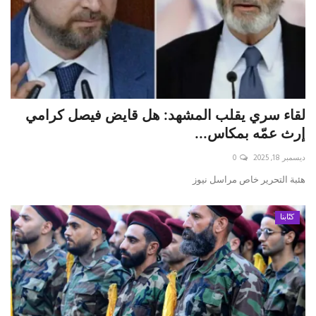
لقاء سري يقلب المشهد: هل قايض فيصل كرامي
إرث عمّه بمكاس...
ديسمبر 18, 2025
0
هئبة التحرير خاص مراسل نيوز
كتّابنا