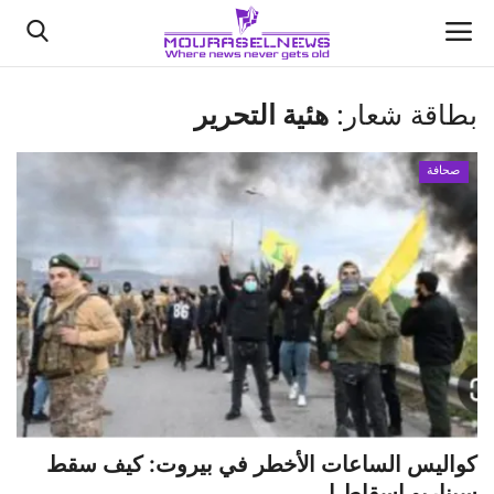
بطاقة شعار:
هئية التحرير
الأخبار
صحافة
كتّابنا
السعودية
اقتصاد
علوم وتكنولوجيا
رياضة
كواليس الساعات الأخطر في بيروت: كيف سقط
فيديو
سيناريو إسقاط ا...