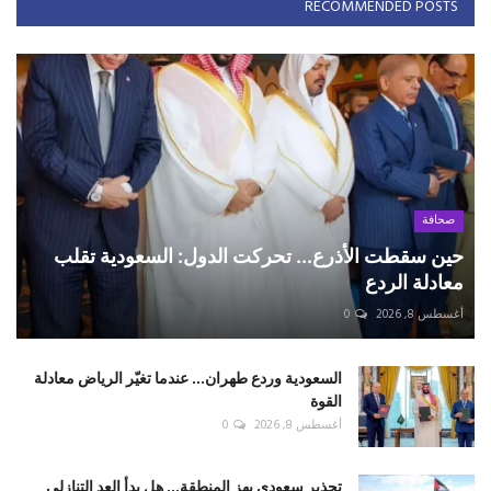
RECOMMENDED POSTS
صحافة
حين سقطت الأذرع... تحركت الدول: السعودية تقلب
معادلة الردع
أغسطس 8, 2026
0
السعودية وردع طهران... عندما تغيّر الرياض معادلة
القوة
أغسطس 8, 2026
0
تحذير سعودي يهز المنطقة... هل بدأ العد التنازلي