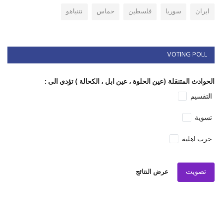
ايران
سوريا
فلسطين
حماس
نتنياهو
VOTING POLL
الحوادث المتنقلة (عين الحلوة ، عين ابل ، الكحالة ) تؤدي الى :
التقسيم
تسوية
حرب اهلية
تصويت
عرض النتائج