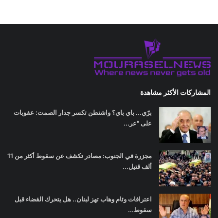
المشاركات الأكثر مشاهدة
برّي... باي باي؟ واشنطن تكسر جدار الصمت: عقوبات
على "عر...
مجزرة في الجنوب: مصادر تكشف عن سقوط أكثر من 11
ألف قتيل...
اعترافات وئام وهاب تهز لبنان.. هل يتحرك القضاء قبل
سقوط...