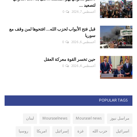
لتصعيد ...
أغسطس 7, 2026
0
قبل فتح الأبواب لحزب الله... افتحوها لمن وقف مع
سوريا
أغسطس 6, 2026
0
حين تخسر القوة معركة العقل
أغسطس 4, 2026
0
POPULAR TAGS
مراسل نيوز
Mourasel news
Mouraselnews
لبنان
اسرائيل
حزب الله
غزة
إسرائيل
امريكا
روسيا