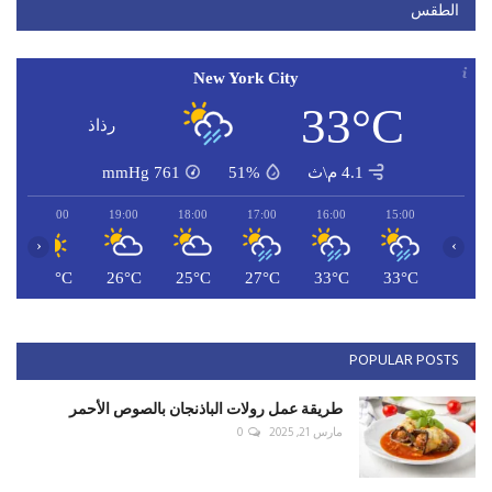
الطقس
New York City
33°C
رذاذ
4.1 م\ث
51%
761
mmHg
20:00
19:00
18:00
17:00
16:00
15:00
‹
›
C
26°C
26°C
25°C
27°C
33°C
33°C
POPULAR POSTS
طريقة عمل رولات الباذنجان بالصوص الأحمر
مارس 21, 2025
0