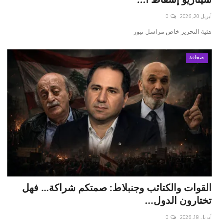
أبريل 20, 2026
0
حياة
هئية التحرير خاص مراسل نيوز
صحافة
القوات والكتائب وجنبلاط: صمتكم شراكة… فهل
تختارون الدول...
أبريل 18, 2026
0