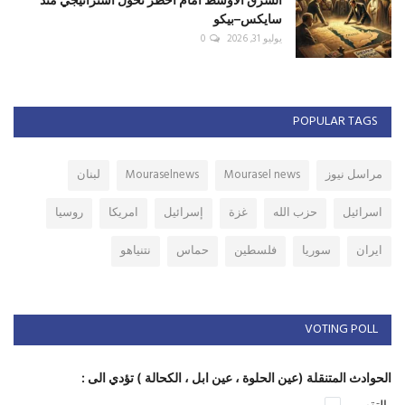
سايكس–بيكو
يوليو 31, 2026
0
POPULAR TAGS
مراسل نيوز
Mourasel news
Mouraselnews
لبنان
اسرائيل
حزب الله
غزة
إسرائيل
امريكا
روسيا
ايران
سوريا
فلسطين
حماس
نتنياهو
VOTING POLL
الحوادث المتنقلة (عين الحلوة ، عين ابل ، الكحالة ) تؤدي الى :