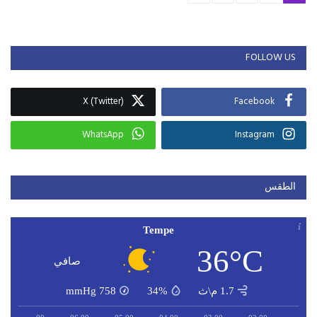
FOLLOW US
X (Twitter)
Facebook
WhatsApp
Instagram
الطقس
Tempe
36°C
صافي
1.7 م\ث
34%
758
mmHg