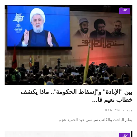
كتّابنا
بين "الإبادة" و"إسقاط الحكومة".. ماذا يكشف
خطاب نعيم قا...
مايو 25, 2026
0
بقلم الباحث والكاتب سياسي عبد الحميد عجم
كتّابنا