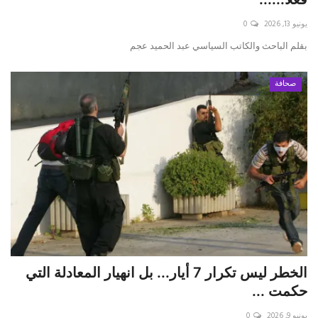
يونيو 13, 2026
0
حياة
بقلم الباحث والكاتب السياسي عبد الحميد عجم
صحافة
الخطر ليس تكرار 7 أيار... بل انهيار المعادلة التي
حكمت ...
يونيو 9, 2026
0