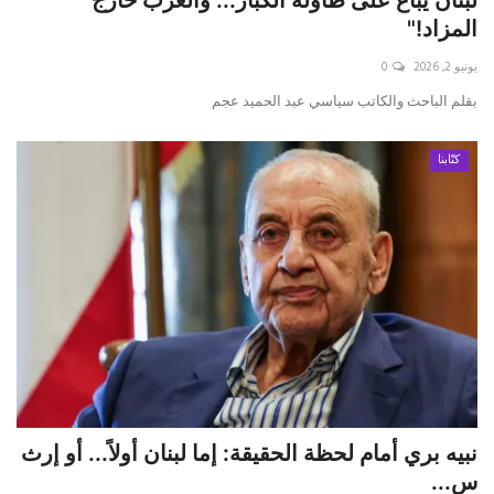
المزاد!"
يونيو 2, 2026
0
بقلم الباحث والكاتب سياسي عبد الحميد عجم
كتّابنا
نبيه بري أمام لحظة الحقيقة: إما لبنان أولاً... أو إرث
س...