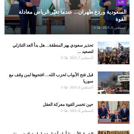
كتّابنا
السعودية وردع طهران... عندما تغيّر الرياض معادلة
القوة
أغسطس 8, 2026
0
تحذير سعودي يهز المنطقة... هل بدأ العد التنازلي
لتصعيد ...
أغسطس 7, 2026
0
قبل فتح الأبواب لحزب الله... افتحوها لمن وقف مع
سوريا
أغسطس 6, 2026
0
حين تخسر القوة معركة العقل
أغسطس 4, 2026
0
الشرق الأوسط أمام أخطر تحول استراتيجي منذ