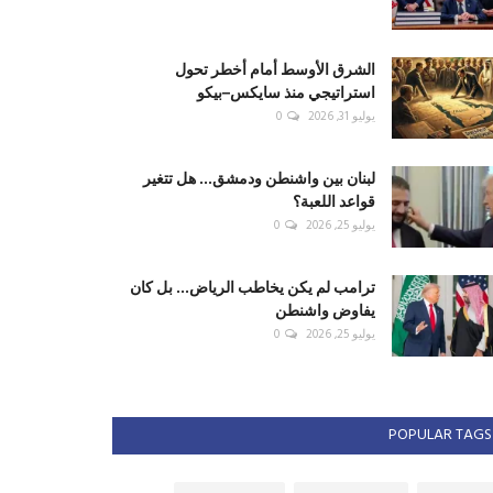
الشرق الأوسط أمام أخطر تحول
استراتيجي منذ سايكس–بيكو
يوليو 31, 2026
0
لبنان بين واشنطن ودمشق... هل تتغير
قواعد اللعبة؟
يوليو 25, 2026
0
ترامب لم يكن يخاطب الرياض... بل كان
يفاوض واشنطن
يوليو 25, 2026
0
POPULAR TAGS