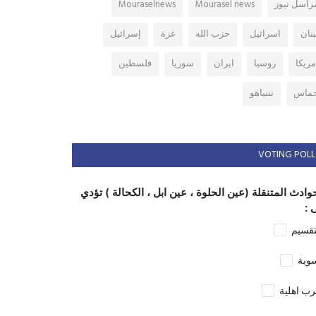
راسل نيوز
Mourasel news
Mouraselnews
بنان
اسرائيل
حزب الله
غزة
إسرائيل
مريكا
روسيا
ايران
سوريا
فلسطين
ماس
نتنياهو
VOTING POLL
وادث المتنقلة (عين الحلوة ، عين ابل ، الكحالة ) تؤدي
 :
تقسيم
وية
ب اهلية