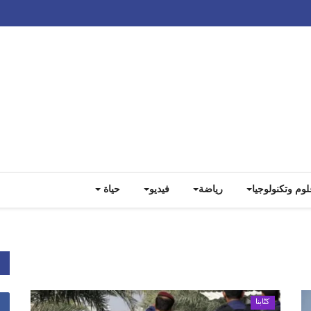
Track all markets on TradingView
لوم وتكنولوجيا
رياضة
فيديو
حياة
كتّابنا