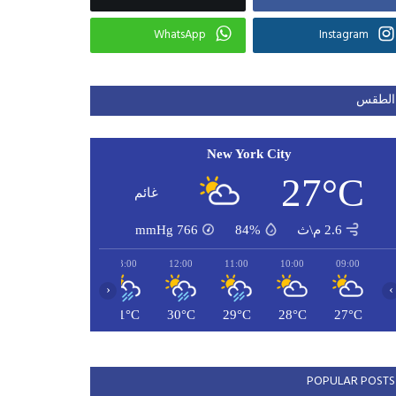
WhatsApp
Instagram
الطقس
New York City
27°C
غائم
2.6 م\ث
84%
766
mmHg
15:00
14:00
13:00
12:00
11:00
10:00
09:00
‹
›
31°C
31°C
31°C
30°C
29°C
28°C
27°C
POPULAR POSTS