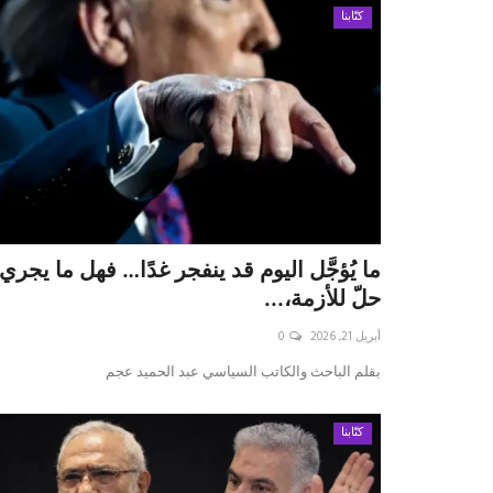
كتّابنا
ما يُؤجَّل اليوم قد ينفجر غدًا… فهل ما يجري
حلّ للأزمة،...
أبريل 21, 2026
0
بقلم الباحث والكاتب السياسي عبد الحميد عجم
كتّابنا