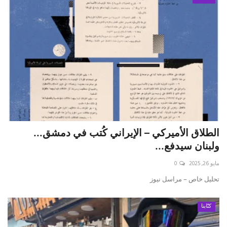
الطلاق الأميركي – الإيراني كُتب في دمشق...
ولبنان سيدفع...
مايو 26, 2025
0
تحليل خاص – مراسل نيوز
كتّابنا