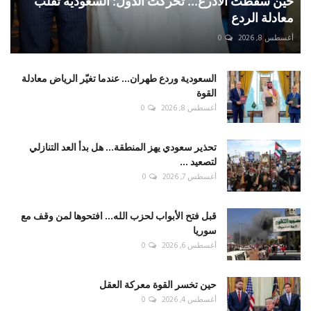
حين سقطت الأذرع... تحركت الدول: السعودية تقلب
معادلة الردع
أغسطس 8, 2026
0
السعودية وردع طهران... عندما تغيّر الرياض معادلة
القوة
أغسطس 8, 2026
0
تحذير سعودي يهز المنطقة... هل بدأ العد التنازلي
لتصعيد ...
أغسطس 7, 2026
0
قبل فتح الأبواب لحزب الله... افتحوها لمن وقف مع
سوريا
أغسطس 6, 2026
0
حين تخسر القوة معركة العقل
أغسطس 4, 2026
0