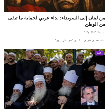
‎من لبنان إلى السويداء: نداء عربي لحماية ما تبقى
من الوطن
يوليو 19, 2025
0
نداء شعبي عربي – خاص "مراسل نيوز"
كتّابنا