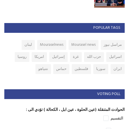
POPULAR TAGS
مراسل نيوز
Mourasel news
Mouraselnews
لبنان
اسرائيل
حزب الله
غزة
إسرائيل
امريكا
روسيا
ايران
سوريا
فلسطين
حماس
نتنياهو
VOTING POLL
الحوادث المتنقلة (عين الحلوة ، عين ابل ، الكحالة ) تؤدي الى :
التقسيم