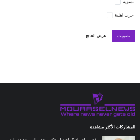
تسوية
حرب اهلية
تصويت
عرض النتائج
المشاركات الأكثر مشاهدة
برّي... باي باي؟ واشنطن تكسر جدار الصمت: عقوبات