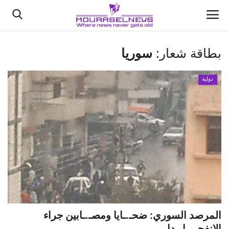
بطاقة شعار:
سوريا
الأخبار
دولية
كتّابنا
السعودية
اقتصاد
علوم وتكنولوجيا
رياضة
المرصد السوري: ضحـ.ـايا ومصـ.ـابين جراء
فيديو
الانفجـ.ــار دا...