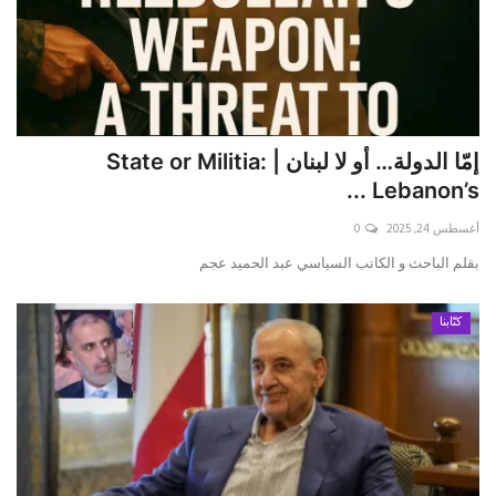
إمّا الدولة… أو لا لبنان | State or Militia:
Lebanon’s ...
أغسطس 24, 2025
0
بقلم الباحث و الكاتب السياسي عبد الحميد عجم
كتّابنا